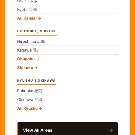
Osaka
大阪
Kyoto
京都
All Kansai
CHUGOKU / SHIKOKU
Hiroshima
広島
Kagawa
香川
Chugoku
Shikoku
KYUSHU & OKINAWA
Fukuoka
福岡
Okinawa
沖縄
食
All Kyushu
→
View All Areas