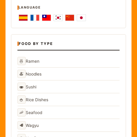
LANGUAGE
FOOD BY TYPE
🍜
Ramen
🍝
Noodles
🍣
Sushi
🍚
Rice Dishes
🦐
Seafood
🥩
Wagyu