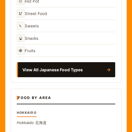
🍲
Hot Pot
🥢
Street Food
🍡
Sweets
🍘
Snacks
🍓
Fruits
→
View All Japanese Food Types
FOOD BY AREA
HOKKAIDO
Hokkaido
北海道