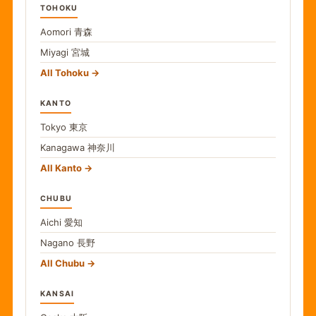
TOHOKU
Aomori
青森
Miyagi
宮城
All Tohoku
KANTO
Tokyo
東京
Kanagawa
神奈川
All Kanto
CHUBU
Aichi
愛知
Nagano
長野
All Chubu
KANSAI