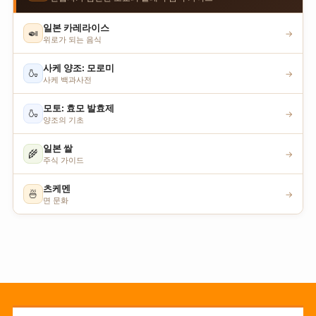
일본 카레라이스
🍛
→
위로가 되는 음식
사케 양조: 모로미
🍶
→
사케 백과사전
모토: 효모 발효제
🍶
→
양조의 기초
일본 쌀
🌾
→
주식 가이드
츠케멘
🍜
→
면 문화