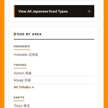
→
View All Japanese Food Types
FOOD BY AREA
HOKKAIDO
Hokkaido
北海道
TOHOKU
Aomori
青森
Miyagi
宮城
All Tohoku
KANTO
Tokyo
東京