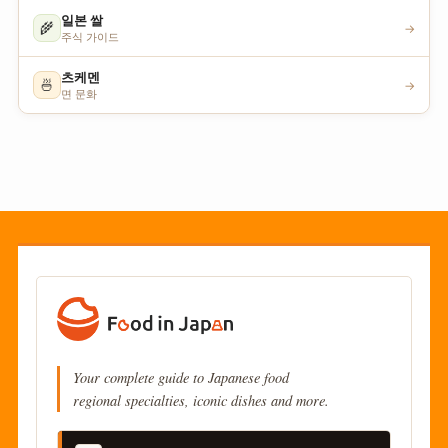
일본 쌀
🌾
→
주식 가이드
츠케멘
🍜
→
면 문화
Your complete guide to Japanese food
regional specialties, iconic dishes and more.