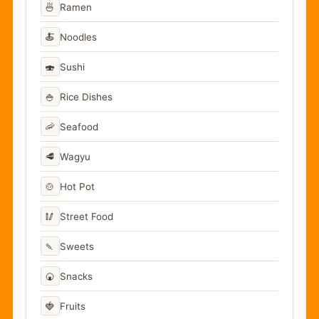
🍜
Ramen
🍝
Noodles
🍣
Sushi
🍚
Rice Dishes
🦐
Seafood
🥩
Wagyu
🍲
Hot Pot
🥢
Street Food
🍡
Sweets
🍘
Snacks
🍓
Fruits