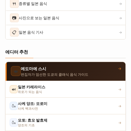
🍴
종류별 일본 음식
→
📷
사진으로 보는 일본 음식
→
📋
일본 음식 기사
→
에디터 추천
→
에도마에 스시
🍣
편집자가 엄선한 도쿄의 클래식 음식 가이드
일본 카레라이스
🍛
→
위로가 되는 음식
사케 양조: 모로미
🍶
→
사케 백과사전
모토: 효모 발효제
🍶
→
양조의 기초