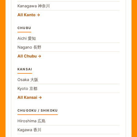
Kanagawa
神奈川
All Kanto
CHUBU
Aichi
愛知
Nagano
長野
All Chubu
KANSAI
Osaka
大阪
Kyoto
京都
All Kansai
CHUGOKU / SHIKOKU
Hiroshima
広島
Kagawa
香川