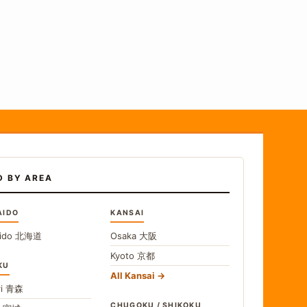
D BY AREA
AIDO
KANSAI
ido
北海道
Osaka
大阪
Kyoto
京都
KU
All Kansai
i
青森
CHUGOKU / SHIKOKU