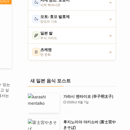
사케 양조: 모로미
미야기
🍶
→
사케 백과사전
모토: 효모 발효제
🍶
→
양조의 기초
일본 쌀
🌾
→
주식 가이드
츠케멘
🍜
→
면 문화
새 일본 음식 포스트
수 있는
고 싶
에서는
가라시 멘타이코 (辛子明太子)
2026년 8월 7일
후지노미야 야키소바 (富士宮や
きそば)