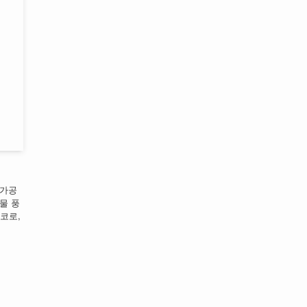
 가공
물 풍
코로,