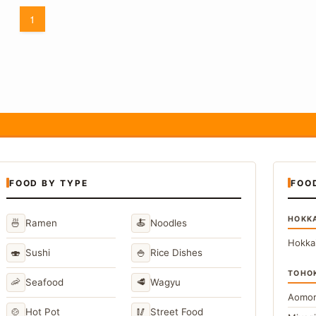
1
FOOD BY TYPE
FOO
HOKK
🍜
🍝
Ramen
Noodles
Hokka
🍣
🍚
Sushi
Rice Dishes
TOHO
🦐
🥩
Seafood
Wagyu
Aomor
🍲
🥢
Hot Pot
Street Food