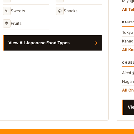
Miyag
All T
🍡
🍘
Sweets
Snacks
KANT
🍓
Fruits
Toky
Kana
→
View All Japanese Food Types
All Ka
CHUB
Aichi
Naga
All C
Vie