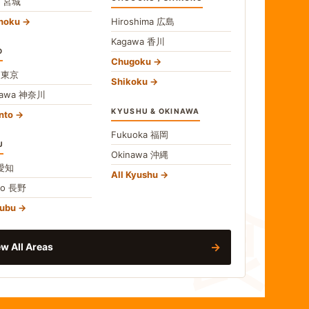
i
宮城
ohoku
Hiroshima
広島
Kagawa
香川
O
Chugoku
o
東京
Shikoku
gawa
神奈川
KYUSHU & OKINAWA
nto
Fukuoka
福岡
U
Okinawa
沖縄
食
愛知
All Kyushu
no
長野
hubu
→
w All Areas