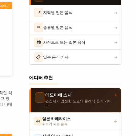
미야기
📍
지역별 일본 음식
→
🍴
종류별 일본 음식
→
📷
사진으로 보는 일본 음식
→
📋
일본 음식 기사
→
에디터 추천
적인 식
→
에도마에 스시
🍣
고 있
편집자가 엄선한 도쿄의 클래식 음식 가이
리 나베
드
일본 카레라이스
🍛
→
위로가 되는 음식