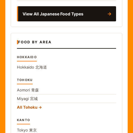
→
View All Japanese Food Types
FOOD BY AREA
HOKKAIDO
Hokkaido
北海道
TOHOKU
Aomori
青森
Miyagi
宮城
All Tohoku
KANTO
Tokyo
東京