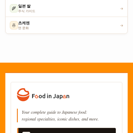
일본 쌀
🌾
→
주식 가이드
츠케멘
🍜
→
면 문화
Your complete guide to Japanese food:
regional specialties, iconic dishes, and more.