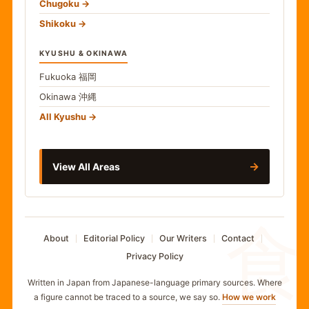
Chugoku
Shikoku
KYUSHU & OKINAWA
Fukuoka
福岡
Okinawa
沖縄
All Kyushu
→
View All Areas
食
About
Editorial Policy
Our Writers
Contact
Privacy Policy
Written in Japan from Japanese-language primary sources. Where
a figure cannot be traced to a source, we say so.
How we work