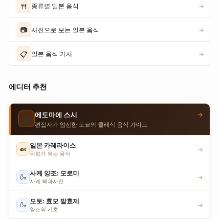
🍴
종류별 일본 음식
→
📷
사진으로 보는 일본 음식
→
📋
일본 음식 기사
→
에디터 추천
→
에도마에 스시
🍣
편집자가 엄선한 도쿄의 클래식 음식 가이드
일본 카레라이스
🍛
→
위로가 되는 음식
사케 양조: 모로미
🍶
→
사케 백과사전
모토: 효모 발효제
🍶
→
양조의 기초