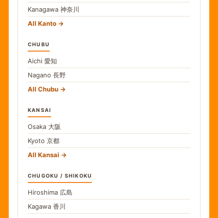
Kanagawa
神奈川
All Kanto
CHUBU
Aichi
愛知
Nagano
長野
All Chubu
KANSAI
Osaka
大阪
Kyoto
京都
All Kansai
CHUGOKU / SHIKOKU
Hiroshima
広島
Kagawa
香川