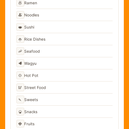
🍜
Ramen
🍝
Noodles
🍣
Sushi
🍚
Rice Dishes
🦐
Seafood
🥩
Wagyu
🍲
Hot Pot
🥢
Street Food
🍡
Sweets
🍘
Snacks
🍓
Fruits