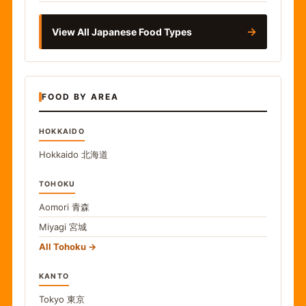
→
View All Japanese Food Types
FOOD BY AREA
HOKKAIDO
Hokkaido
北海道
TOHOKU
Aomori
青森
Miyagi
宮城
All Tohoku
KANTO
Tokyo
東京