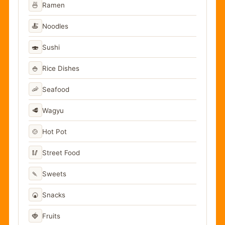
🍜
Ramen
🍝
Noodles
🍣
Sushi
🍚
Rice Dishes
🦐
Seafood
🥩
Wagyu
🍲
Hot Pot
🥢
Street Food
🍡
Sweets
🍘
Snacks
🍓
Fruits