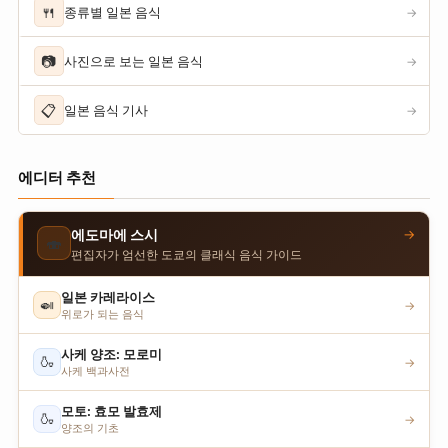
🍴
종류별 일본 음식
→
📷
사진으로 보는 일본 음식
→
📋
일본 음식 기사
→
에디터 추천
→
에도마에 스시
🍣
편집자가 엄선한 도쿄의 클래식 음식 가이드
일본 카레라이스
🍛
→
위로가 되는 음식
사케 양조: 모로미
🍶
→
사케 백과사전
모토: 효모 발효제
🍶
→
양조의 기초