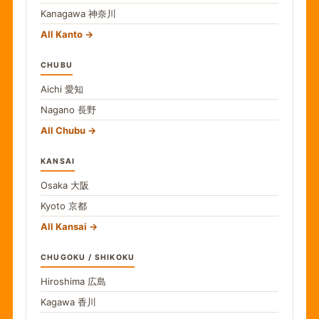
Kanagawa
神奈川
All Kanto
CHUBU
Aichi
愛知
Nagano
長野
All Chubu
KANSAI
Osaka
大阪
Kyoto
京都
All Kansai
CHUGOKU / SHIKOKU
Hiroshima
広島
Kagawa
香川