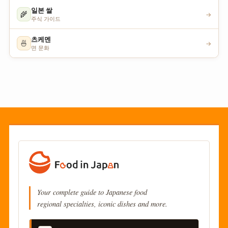
일본 쌀
🌾
→
주식 가이드
츠케멘
🍜
→
면 문화
Your complete guide to Japanese food
regional specialties, iconic dishes and more.