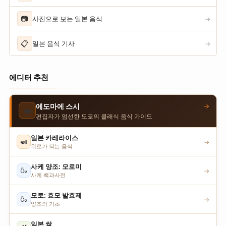
📷
사진으로 보는 일본 음식
→
📋
일본 음식 기사
→
에디터 추천
→
에도마에 스시
🍣
편집자가 엄선한 도쿄의 클래식 음식 가이드
일본 카레라이스
🍛
→
위로가 되는 음식
사케 양조: 모로미
🍶
→
사케 백과사전
모토: 효모 발효제
🍶
→
양조의 기초
일본 쌀