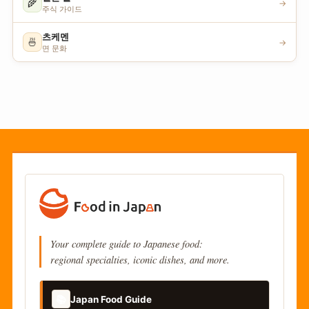
🌾
→
주식 가이드
츠케멘
🍜
→
면 문화
Your complete guide to Japanese food:
regional specialties, iconic dishes, and more.
📚
Japan Food Guide