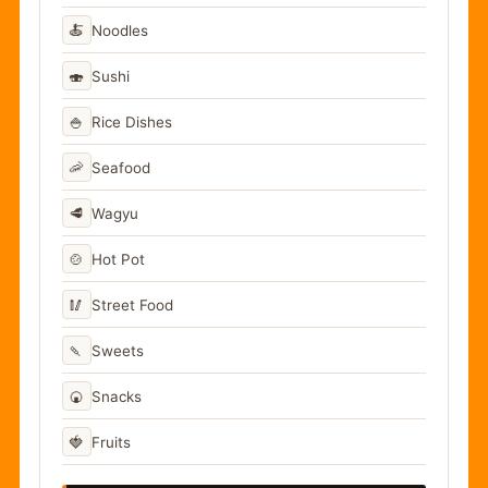
🍝
Noodles
🍣
Sushi
🍚
Rice Dishes
🦐
Seafood
🥩
Wagyu
🍲
Hot Pot
🥢
Street Food
🍡
Sweets
🍘
Snacks
🍓
Fruits