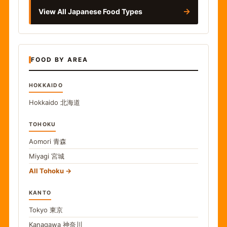
→
View All Japanese Food Types
FOOD BY AREA
HOKKAIDO
Hokkaido
北海道
TOHOKU
Aomori
青森
Miyagi
宮城
All Tohoku
KANTO
Tokyo
東京
Kanagawa
神奈川