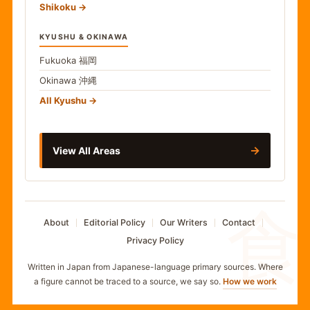
Shikoku
KYUSHU & OKINAWA
Fukuoka
福岡
Okinawa
沖縄
All Kyushu
→
View All Areas
食
About
Editorial Policy
Our Writers
Contact
Privacy Policy
Written in Japan from Japanese-language primary sources. Where
a figure cannot be traced to a source, we say so.
How we work