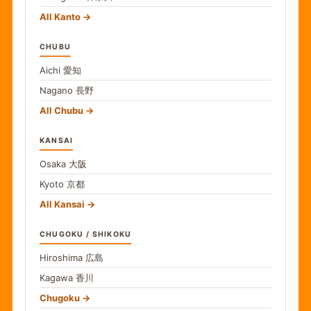
All Kanto
CHUBU
Aichi
愛知
Nagano
長野
All Chubu
KANSAI
Osaka
大阪
Kyoto
京都
All Kansai
CHUGOKU / SHIKOKU
Hiroshima
広島
Kagawa
香川
Chugoku