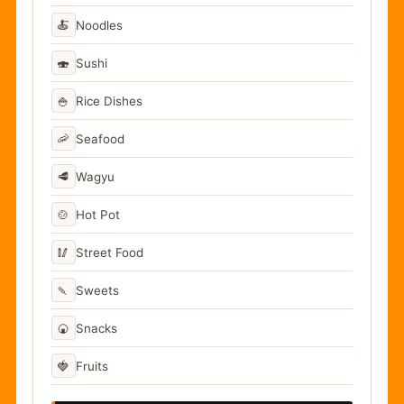
🍝
Noodles
🍣
Sushi
🍚
Rice Dishes
🦐
Seafood
🥩
Wagyu
🍲
Hot Pot
🥢
Street Food
🍡
Sweets
🍘
Snacks
🍓
Fruits