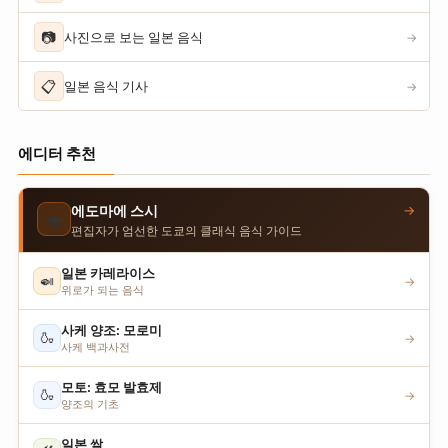
📷
사진으로 보는 일본 음식
→
📋
일본 음식 기사
→
에디터 추천
→
에도마에 스시
🍣
편집자가 엄선한 도쿄의 클래식 음식 가이드
일본 카레라이스
🍛
→
위로가 되는 음식
사케 양조: 모로미
🍶
→
사케 백과사전
모토: 효모 발효제
🍶
→
양조의 기초
일본 쌀