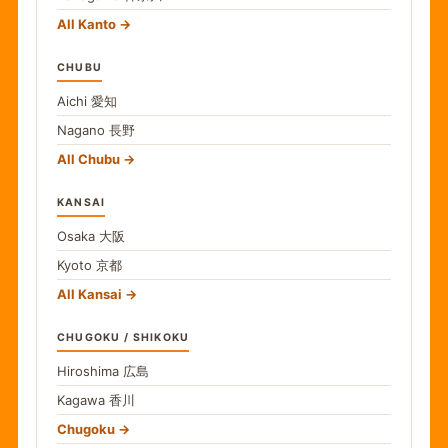
All Kanto
CHUBU
Aichi
愛知
Nagano
長野
All Chubu
KANSAI
Osaka
大阪
Kyoto
京都
All Kansai
CHUGOKU / SHIKOKU
Hiroshima
広島
Kagawa
香川
Chugoku