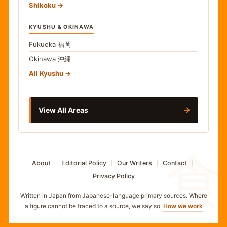
Shikoku
KYUSHU & OKINAWA
Fukuoka
福岡
Okinawa
沖縄
All Kyushu
→
View All Areas
食
About
Editorial Policy
Our Writers
Contact
Privacy Policy
Written in Japan from Japanese-language primary sources. Where
a figure cannot be traced to a source, we say so.
How we work