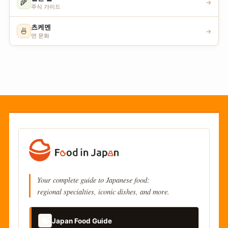
🌾
→
주식 가이드
츠케멘
🍜
→
면 문화
Your complete guide to Japanese food:
regional specialties, iconic dishes, and more.
📚
Japan Food Guide