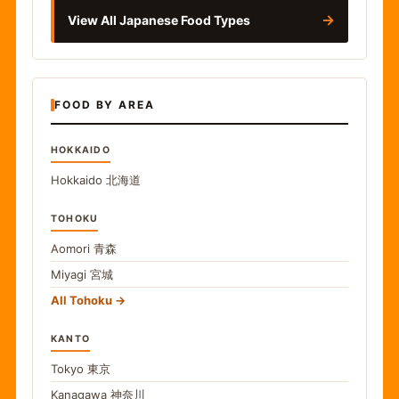
→
View All Japanese Food Types
FOOD BY AREA
HOKKAIDO
Hokkaido
北海道
TOHOKU
Aomori
青森
Miyagi
宮城
All Tohoku
KANTO
Tokyo
東京
Kanagawa
神奈川