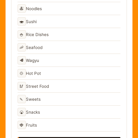
🍝
Noodles
🍣
Sushi
🍚
Rice Dishes
🦐
Seafood
🥩
Wagyu
🍲
Hot Pot
🥢
Street Food
🍡
Sweets
🍘
Snacks
🍓
Fruits