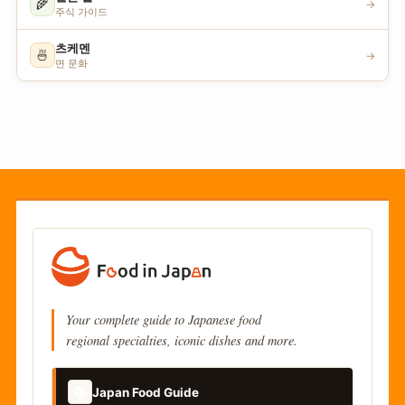
🌾
→
주식 가이드
츠케멘
🍜
→
면 문화
Your complete guide to Japanese food
regional specialties, iconic dishes and more.
📚
Japan Food Guide