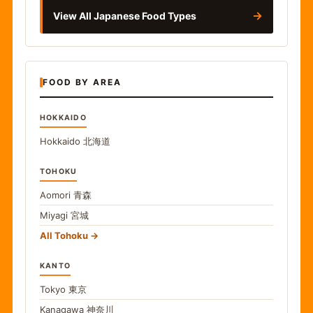
→
View All Japanese Food Types
FOOD BY AREA
HOKKAIDO
Hokkaido
北海道
TOHOKU
Aomori
青森
Miyagi
宮城
All Tohoku
KANTO
Tokyo
東京
Kanagawa
神奈川