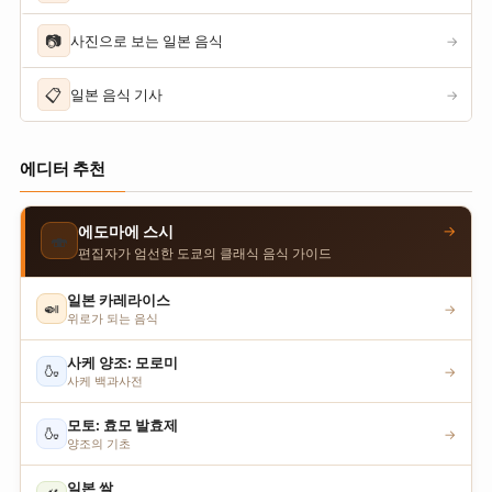
📷
사진으로 보는 일본 음식
→
📋
일본 음식 기사
→
에디터 추천
→
에도마에 스시
🍣
편집자가 엄선한 도쿄의 클래식 음식 가이드
일본 카레라이스
🍛
→
위로가 되는 음식
사케 양조: 모로미
🍶
→
사케 백과사전
모토: 효모 발효제
🍶
→
양조의 기초
일본 쌀