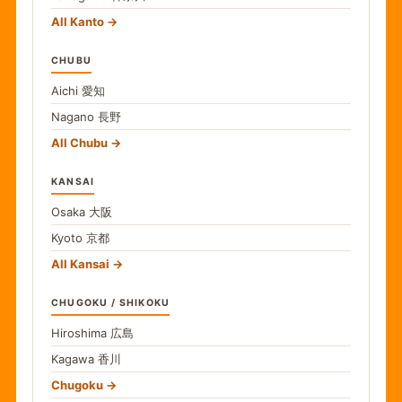
All Kanto
CHUBU
Aichi
愛知
Nagano
長野
All Chubu
KANSAI
Osaka
大阪
Kyoto
京都
All Kansai
CHUGOKU / SHIKOKU
Hiroshima
広島
Kagawa
香川
Chugoku