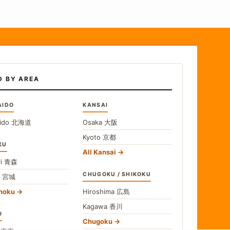
D BY AREA
AIDO
KANSAI
ido
北海道
Osaka
大阪
Kyoto
京都
KU
All Kansai
i
青森
CHUGOKU / SHIKOKU
i
宮城
ohoku
Hiroshima
広島
Kagawa
香川
O
Chugoku