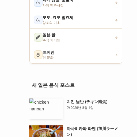
사케 양조: 모로미
🍶
→
사케 백과사전
모토: 효모 발효제
🍶
→
양조의 기초
일본 쌀
🌾
→
주식 가이드
츠케멘
🍜
→
면 문화
새 일본 음식 포스트
치킨 남반 (チキン南蛮)
2026년 8월 4일
아사히카와 라멘 (旭川ラーメ
ン)