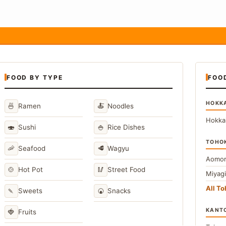
FOOD BY TYPE
FOO
HOKK
🍜
🍝
Ramen
Noodles
Hokka
🍣
🍚
Sushi
Rice Dishes
TOHO
🦐
🥩
Seafood
Wagyu
Aomor
🍲
🥢
Hot Pot
Street Food
Miyag
All T
🍡
🍘
Sweets
Snacks
KANT
🍓
Fruits