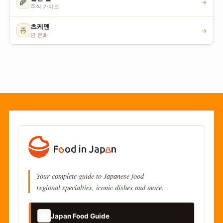
🌾
→
주식 가이드
츠케멘
🍜
→
면 문화
Your complete guide to Japanese food
regional specialties, iconic dishes and more.
📚
Japan Food Guide