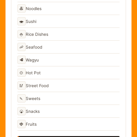
🍝
Noodles
🍣
Sushi
🍚
Rice Dishes
🦐
Seafood
🥩
Wagyu
🍲
Hot Pot
🥢
Street Food
🍡
Sweets
🍘
Snacks
🍓
Fruits