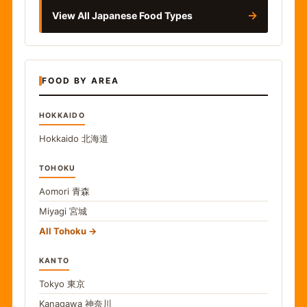
→
View All Japanese Food Types
FOOD BY AREA
HOKKAIDO
Hokkaido
北海道
TOHOKU
Aomori
青森
Miyagi
宮城
All Tohoku
KANTO
Tokyo
東京
Kanagawa
神奈川