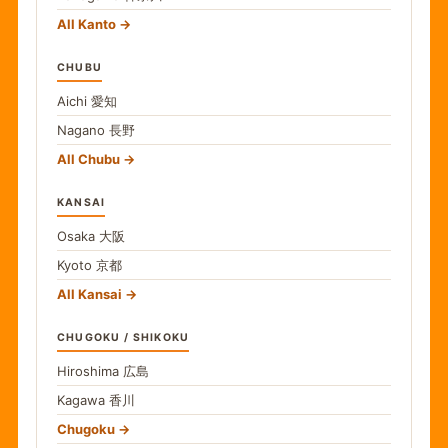
All Kanto
CHUBU
Aichi
愛知
Nagano
長野
All Chubu
KANSAI
Osaka
大阪
Kyoto
京都
All Kansai
CHUGOKU / SHIKOKU
Hiroshima
広島
Kagawa
香川
Chugoku