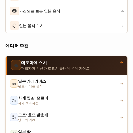
📷
사진으로 보는 일본 음식
→
📋
일본 음식 기사
→
에디터 추천
→
에도마에 스시
🍣
편집자가 엄선한 도쿄의 클래식 음식 가이드
일본 카레라이스
🍛
→
위로가 되는 음식
사케 양조: 모로미
🍶
→
사케 백과사전
모토: 효모 발효제
🍶
→
양조의 기초
일본 쌀