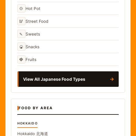
🍲
Hot Pot
🥢
Street Food
🍡
Sweets
🍘
Snacks
🍓
Fruits
→
View All Japanese Food Types
FOOD BY AREA
HOKKAIDO
Hokkaido
北海道