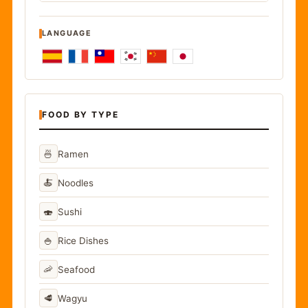
LANGUAGE
FOOD BY TYPE
🍜
Ramen
🍝
Noodles
🍣
Sushi
🍚
Rice Dishes
🦐
Seafood
🥩
Wagyu