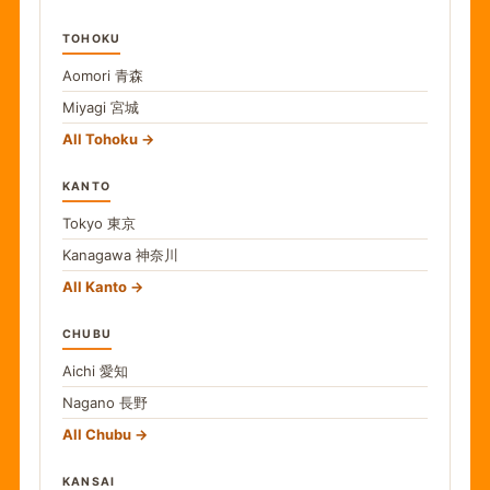
TOHOKU
Aomori
青森
Miyagi
宮城
All Tohoku
KANTO
Tokyo
東京
Kanagawa
神奈川
All Kanto
CHUBU
Aichi
愛知
Nagano
長野
All Chubu
KANSAI