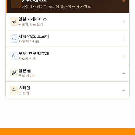
→
에도마에 스시
🍣
편집자가 엄선한 도쿄의 클래식 음식 가이드
일본 카레라이스
🍛
→
위로가 되는 음식
사케 양조: 모로미
🍶
→
사케 백과사전
모토: 효모 발효제
🍶
→
양조의 기초
일본 쌀
🌾
→
주식 가이드
츠케멘
🍜
→
면 문화