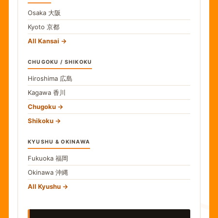
Osaka
大阪
Kyoto
京都
All Kansai
CHUGOKU / SHIKOKU
Hiroshima
広島
Kagawa
香川
Chugoku
Shikoku
KYUSHU & OKINAWA
Fukuoka
福岡
Okinawa
沖縄
食
All Kyushu