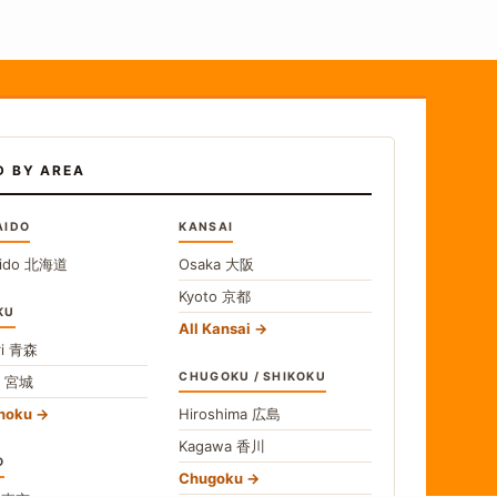
D BY AREA
AIDO
KANSAI
ido
北海道
Osaka
大阪
Kyoto
京都
KU
All Kansai
i
青森
CHUGOKU / SHIKOKU
i
宮城
ohoku
Hiroshima
広島
Kagawa
香川
O
Chugoku