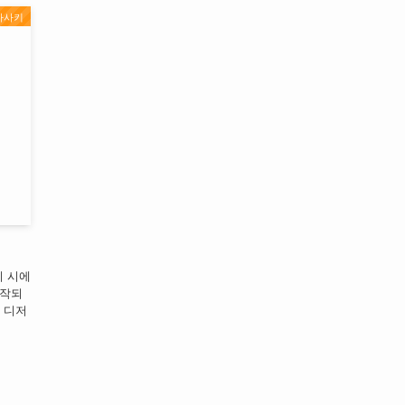
가사키
키 시에
시작되
 디저