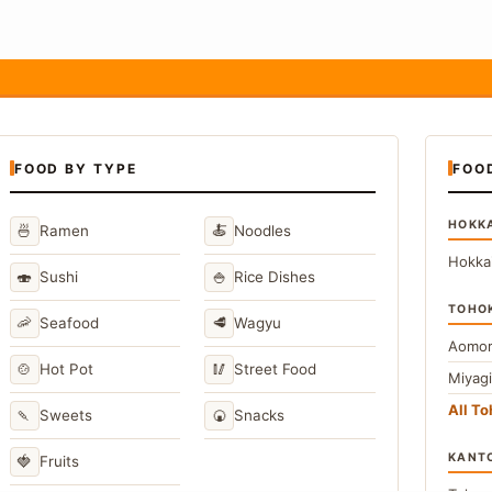
FOOD BY TYPE
FOO
HOKK
🍜
🍝
Ramen
Noodles
Hokka
🍣
🍚
Sushi
Rice Dishes
TOHO
🦐
🥩
Seafood
Wagyu
Aomor
🍲
🥢
Hot Pot
Street Food
Miyag
All T
🍡
🍘
Sweets
Snacks
KANT
🍓
Fruits