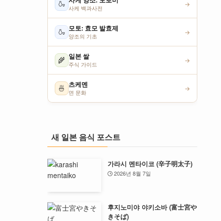
사케 양조: 모로미
🍶
→
사케 백과사전
모토: 효모 발효제
🍶
→
양조의 기초
일본 쌀
🌾
→
주식 가이드
츠케멘
🍜
→
면 문화
새 일본 음식 포스트
가라시 멘타이코 (辛子明太子)
2026년 8월 7일
후지노미야 야키소바 (富士宮や
きそば)