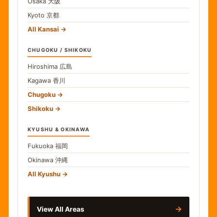
Osaka
大阪
Kyoto
京都
All Kansai
CHUGOKU / SHIKOKU
Hiroshima
広島
Kagawa
香川
Chugoku
Shikoku
KYUSHU & OKINAWA
Fukuoka
福岡
Okinawa
沖縄
All Kyushu
→
View All Areas