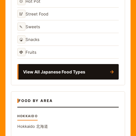
🍲
Hot Pot
🥢
Street Food
🍡
Sweets
🍘
Snacks
🍓
Fruits
→
View All Japanese Food Types
FOOD BY AREA
HOKKAIDO
Hokkaido
北海道