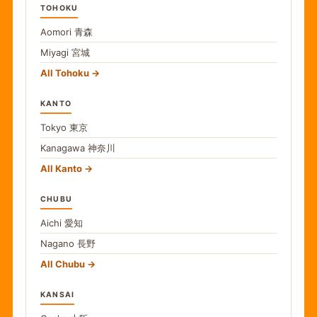
TOHOKU
Aomori
青森
Miyagi
宮城
All Tohoku
KANTO
Tokyo
東京
Kanagawa
神奈川
All Kanto
CHUBU
Aichi
愛知
Nagano
長野
All Chubu
KANSAI