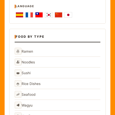
LANGUAGE
FOOD BY TYPE
🍜
Ramen
🍝
Noodles
🍣
Sushi
🍚
Rice Dishes
🦐
Seafood
🥩
Wagyu