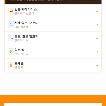
일본 카레라이스
🍛
→
위로가 되는 음식
사케 양조: 모로미
🍶
→
사케 백과사전
모토: 효모 발효제
🍶
→
양조의 기초
일본 쌀
🌾
→
주식 가이드
츠케멘
🍜
→
면 문화