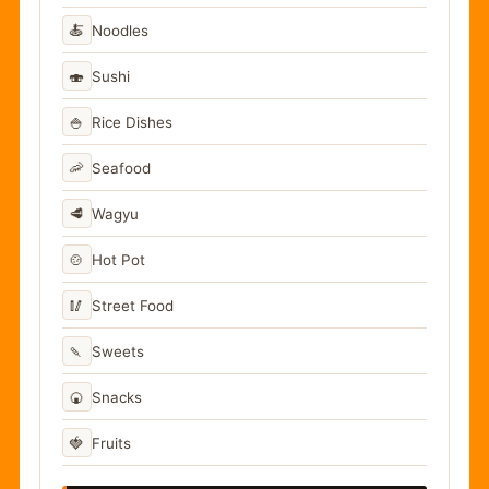
🍝
Noodles
🍣
Sushi
🍚
Rice Dishes
🦐
Seafood
🥩
Wagyu
🍲
Hot Pot
🥢
Street Food
🍡
Sweets
🍘
Snacks
🍓
Fruits