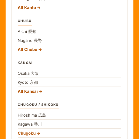
All Kanto
CHUBU
Aichi
愛知
Nagano
長野
All Chubu
KANSAI
Osaka
大阪
Kyoto
京都
All Kansai
CHUGOKU / SHIKOKU
Hiroshima
広島
Kagawa
香川
Chugoku