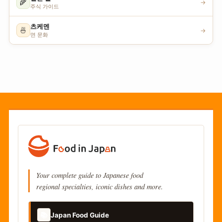
🌾
→
주식 가이드
츠케멘
🍜
→
면 문화
Your complete guide to Japanese food
regional specialties, iconic dishes and more.
📚
Japan Food Guide