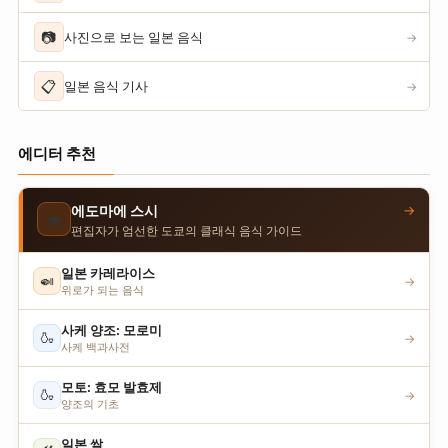
📷
사진으로 보는 일본 음식
→
📋
일본 음식 기사
→
에디터 추천
→
에도마에 스시
🍣
편집자가 엄선한 도쿄의 클래식 음식 가이드
일본 카레라이스
🍛
→
위로가 되는 음식
사케 양조: 모로미
🍶
→
사케 백과사전
모토: 효모 발효제
🍶
→
양조의 기초
일본 쌀