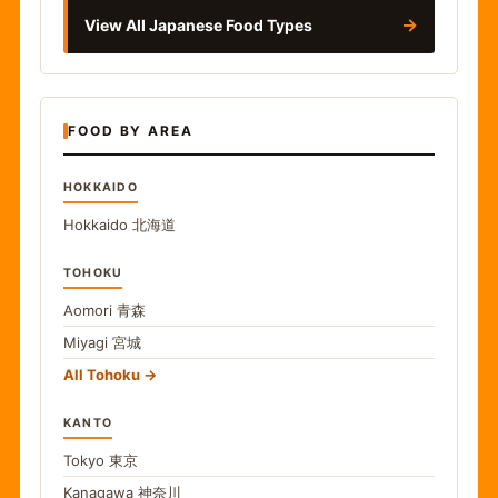
→
View All Japanese Food Types
FOOD BY AREA
HOKKAIDO
Hokkaido
北海道
TOHOKU
Aomori
青森
Miyagi
宮城
All Tohoku
KANTO
Tokyo
東京
Kanagawa
神奈川