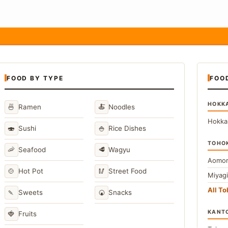
FOOD BY TYPE
FOO
HOKK
🍜
🍝
Ramen
Noodles
Hokka
🍣
🍚
Sushi
Rice Dishes
TOHO
🦐
🥩
Seafood
Wagyu
Aomor
🍲
🥢
Hot Pot
Street Food
Miyag
All T
🍡
🍘
Sweets
Snacks
KANT
🍓
Fruits