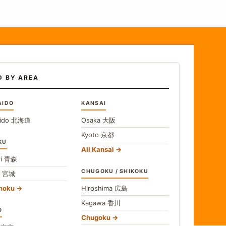
D BY AREA
AIDO
KANSAI
ido
北海道
Osaka
大阪
Kyoto
京都
KU
All Kansai
i
青森
CHUGOKU / SHIKOKU
i
宮城
ohoku
Hiroshima
広島
Kagawa
香川
O
Chugoku