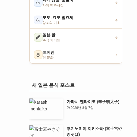
사케 양조: 모로미
🍶
→
사케 백과사전
모토: 효모 발효제
🍶
→
양조의 기초
일본 쌀
🌾
→
주식 가이드
츠케멘
🍜
→
면 문화
새 일본 음식 포스트
가라시 멘타이코 (辛子明太子)
2026년 8월 7일
후지노미야 야키소바 (富士宮や
きそば)