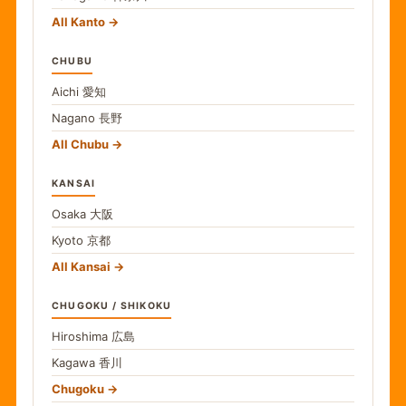
All Kanto
CHUBU
Aichi
愛知
Nagano
長野
All Chubu
KANSAI
Osaka
大阪
Kyoto
京都
All Kansai
CHUGOKU / SHIKOKU
Hiroshima
広島
Kagawa
香川
Chugoku