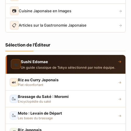
📷
Cuisine Japonaise en Images
→
📋
Articles sur la Gastronomie Japonaise
→
Sélection de l'Éditeur
→
Sushi Edomae
🍣
Un guide classique de Tokyo sélectionné par notre équipe.
Riz au Curry Japonais
🍛
→
Plat réconfortant
Brassage du Saké : Moromi
🍶
→
Encyclopédie du saké
Moto : Levain de Départ
🍶
→
Les bases du brassage
Riz Japonais