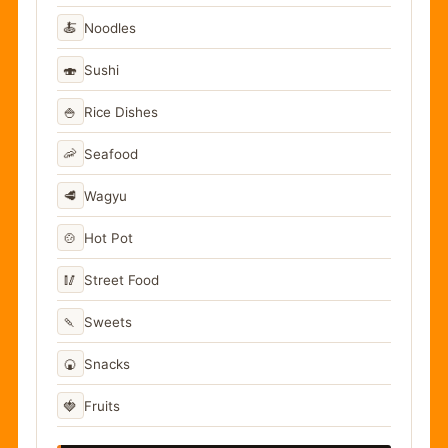
🍝
Noodles
🍣
Sushi
🍚
Rice Dishes
🦐
Seafood
🥩
Wagyu
🍲
Hot Pot
🥢
Street Food
🍡
Sweets
🍘
Snacks
🍓
Fruits