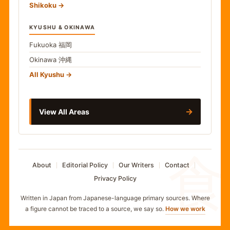
Shikoku
KYUSHU & OKINAWA
Fukuoka
福岡
Okinawa
沖縄
All Kyushu
→
View All Areas
食
About
Editorial Policy
Our Writers
Contact
Privacy Policy
Written in Japan from Japanese-language primary sources. Where
a figure cannot be traced to a source, we say so.
How we work