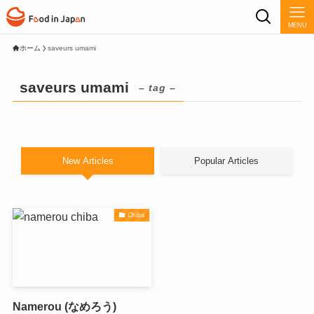
MENU
ホーム
saveurs umami
saveurs umami
– tag –
New Articles
Popular Articles
Chiba
Namerou (なめろう)