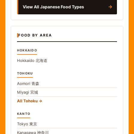
→
View All Japanese Food Types
FOOD BY AREA
HOKKAIDO
Hokkaido
北海道
TOHOKU
Aomori
青森
Miyagi
宮城
All Tohoku
KANTO
Tokyo
東京
Kanagawa
神奈川