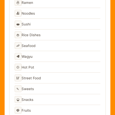
🍜
Ramen
🍝
Noodles
🍣
Sushi
🍚
Rice Dishes
🦐
Seafood
🥩
Wagyu
🍲
Hot Pot
🥢
Street Food
🍡
Sweets
🍘
Snacks
🍓
Fruits