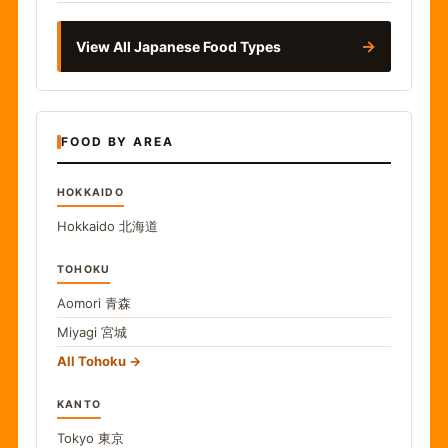
→
View All Japanese Food Types
FOOD BY AREA
HOKKAIDO
Hokkaido
北海道
TOHOKU
Aomori
青森
Miyagi
宮城
All Tohoku
KANTO
Tokyo
東京