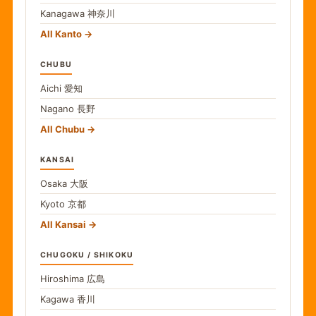
Kanagawa
神奈川
All Kanto
CHUBU
Aichi
愛知
Nagano
長野
All Chubu
KANSAI
Osaka
大阪
Kyoto
京都
All Kansai
CHUGOKU / SHIKOKU
Hiroshima
広島
Kagawa
香川