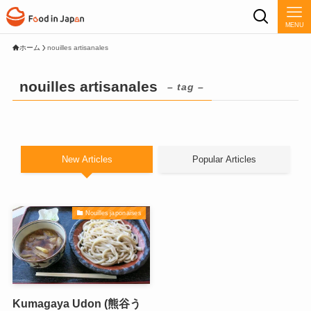
MENU
ホーム
nouilles artisanales
nouilles artisanales
– tag –
New Articles
Popular Articles
Nouilles japonaises
Kumagaya Udon (熊谷う