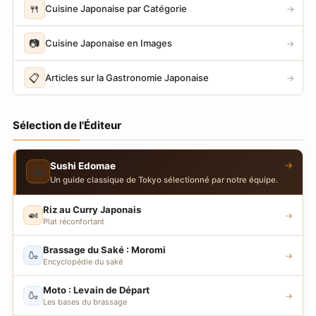
🍴
Cuisine Japonaise par Catégorie
→
📷
Cuisine Japonaise en Images
→
📋
Articles sur la Gastronomie Japonaise
→
Sélection de l'Éditeur
→
Sushi Edomae
🍣
Un guide classique de Tokyo sélectionné par notre équipe.
Riz au Curry Japonais
🍛
→
Plat réconfortant
Brassage du Saké : Moromi
🍶
→
Encyclopédie du saké
Moto : Levain de Départ
🍶
→
Les bases du brassage