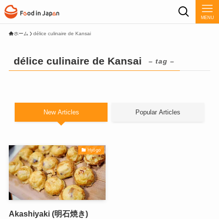
MENU
ホーム
délice culinaire de Kansai
délice culinaire de Kansai
– tag –
New Articles
Popular Articles
Hyōgo
Akashiyaki (明石焼き)