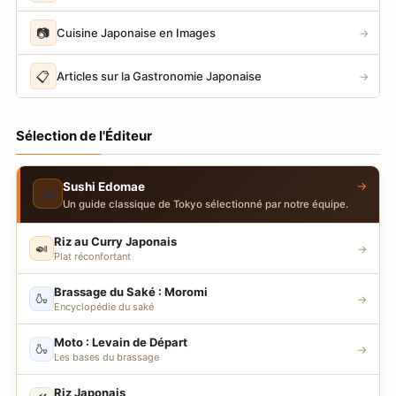
📷
Cuisine Japonaise en Images
→
📋
Articles sur la Gastronomie Japonaise
→
Sélection de l'Éditeur
→
Sushi Edomae
🍣
Un guide classique de Tokyo sélectionné par notre équipe.
Riz au Curry Japonais
🍛
→
Plat réconfortant
Brassage du Saké : Moromi
🍶
→
Encyclopédie du saké
Moto : Levain de Départ
🍶
→
Les bases du brassage
Riz Japonais