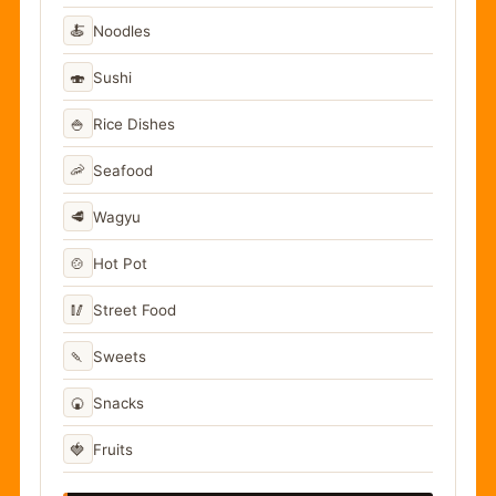
🍝
Noodles
🍣
Sushi
🍚
Rice Dishes
🦐
Seafood
🥩
Wagyu
🍲
Hot Pot
🥢
Street Food
🍡
Sweets
🍘
Snacks
🍓
Fruits