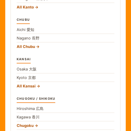
All Kanto
CHUBU
Aichi
愛知
Nagano
長野
All Chubu
KANSAI
Osaka
大阪
Kyoto
京都
All Kansai
CHUGOKU / SHIKOKU
Hiroshima
広島
Kagawa
香川
Chugoku