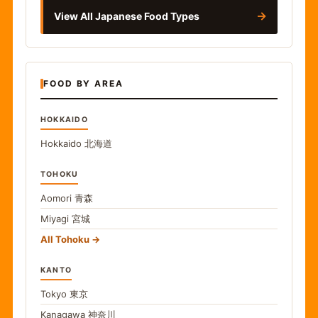
→
View All Japanese Food Types
FOOD BY AREA
HOKKAIDO
Hokkaido
北海道
TOHOKU
Aomori
青森
Miyagi
宮城
All Tohoku
KANTO
Tokyo
東京
Kanagawa
神奈川