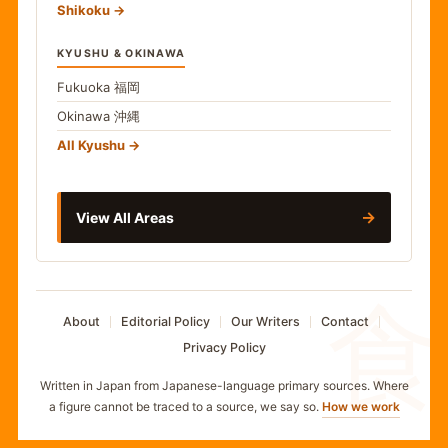
Shikoku
KYUSHU & OKINAWA
Fukuoka
福岡
Okinawa
沖縄
All Kyushu
→
View All Areas
食
About
Editorial Policy
Our Writers
Contact
Privacy Policy
Written in Japan from Japanese-language primary sources. Where
a figure cannot be traced to a source, we say so.
How we work