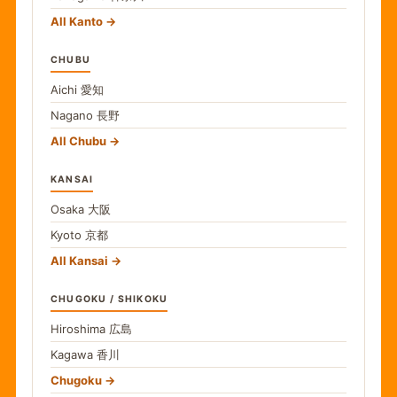
All Kanto
CHUBU
Aichi
愛知
Nagano
長野
All Chubu
KANSAI
Osaka
大阪
Kyoto
京都
All Kansai
CHUGOKU / SHIKOKU
Hiroshima
広島
Kagawa
香川
Chugoku