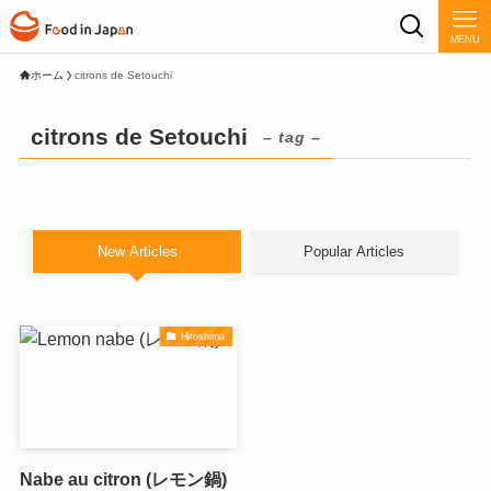
MENU
ホーム
citrons de Setouchi
citrons de Setouchi
– tag –
New Articles
Popular Articles
Hiroshima
Nabe au citron (レモン鍋)