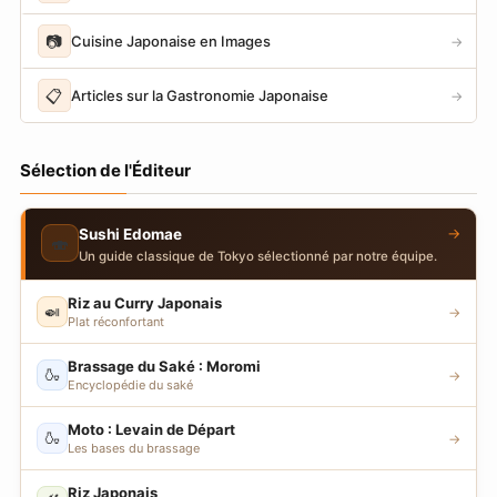
📷
Cuisine Japonaise en Images
→
📋
Articles sur la Gastronomie Japonaise
→
Sélection de l'Éditeur
→
Sushi Edomae
🍣
Un guide classique de Tokyo sélectionné par notre équipe.
Riz au Curry Japonais
🍛
→
Plat réconfortant
Brassage du Saké : Moromi
🍶
→
Encyclopédie du saké
Moto : Levain de Départ
🍶
→
Les bases du brassage
Riz Japonais