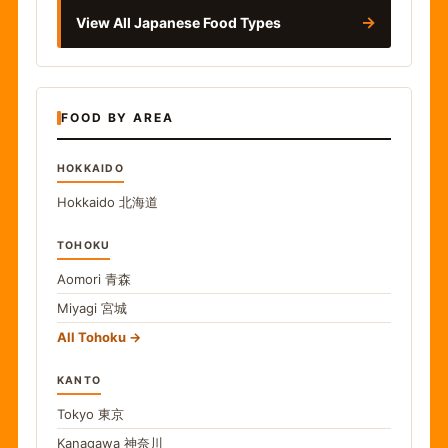
→
View All Japanese Food Types
FOOD BY AREA
HOKKAIDO
Hokkaido
北海道
TOHOKU
Aomori
青森
Miyagi
宮城
All Tohoku
KANTO
Tokyo
東京
Kanagawa
神奈川