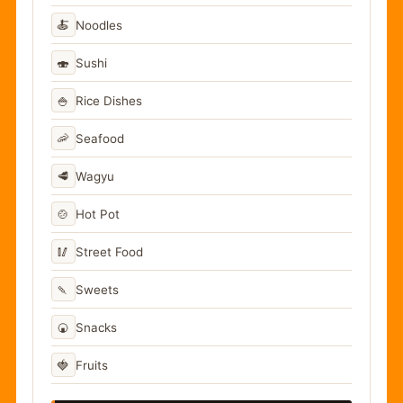
🍝
Noodles
🍣
Sushi
🍚
Rice Dishes
🦐
Seafood
🥩
Wagyu
🍲
Hot Pot
🥢
Street Food
🍡
Sweets
🍘
Snacks
🍓
Fruits