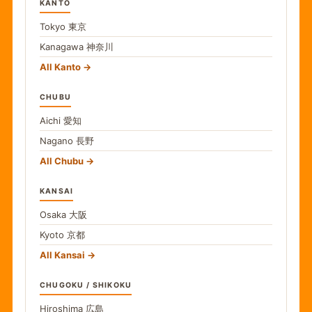
KANTO
Tokyo
東京
Kanagawa
神奈川
All Kanto
CHUBU
Aichi
愛知
Nagano
長野
All Chubu
KANSAI
Osaka
大阪
Kyoto
京都
All Kansai
CHUGOKU / SHIKOKU
Hiroshima
広島