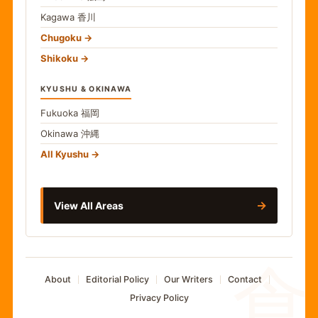
Kagawa
香川
Chugoku
Shikoku
KYUSHU & OKINAWA
Fukuoka
福岡
Okinawa
沖縄
All Kyushu
→
View All Areas
食
About
Editorial Policy
Our Writers
Contact
Privacy Policy