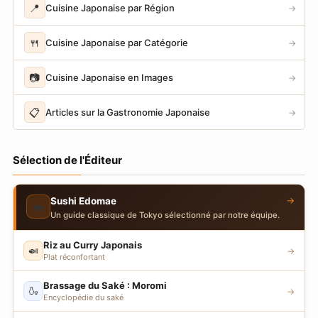
📍
Cuisine Japonaise par Région
→
🍴
Cuisine Japonaise par Catégorie
→
📷
Cuisine Japonaise en Images
→
📋
Articles sur la Gastronomie Japonaise
→
Sélection de l'Éditeur
→
Sushi Edomae
🍣
Un guide classique de Tokyo sélectionné par notre équipe.
Riz au Curry Japonais
🍛
→
Plat réconfortant
Brassage du Saké : Moromi
🍶
→
Encyclopédie du saké