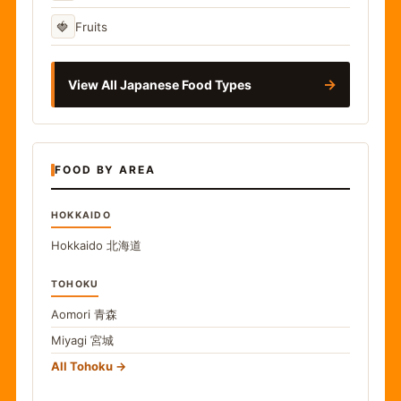
🍓
Fruits
→
View All Japanese Food Types
FOOD BY AREA
HOKKAIDO
Hokkaido
北海道
TOHOKU
Aomori
青森
Miyagi
宮城
All Tohoku