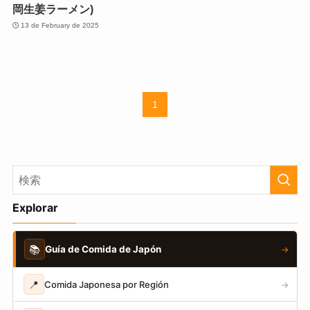
岡生姜ラーメン)
13 de February de 2025
1
Explorar
📚
Guía de Comida de Japón
→
📍
Comida Japonesa por Región
→