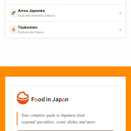
Arroz Japonés
🌾
→
Guía del alimento básico
Tsukemen
🍜
→
Cultura de fideos
Your complete guide to Japanese food
regional specialties, iconic dishes and more.