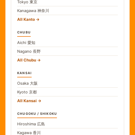
Tokyo
東京
Kanagawa
神奈川
All Kanto
CHUBU
Aichi
愛知
Nagano
長野
All Chubu
KANSAI
Osaka
大阪
Kyoto
京都
All Kansai
CHUGOKU / SHIKOKU
Hiroshima
広島
Kagawa
香川