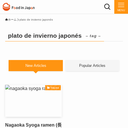
MENU
ホーム
plato de invierno japonés
plato de invierno japonés
– tag –
New Articles
Popular Articles
Niigata
Nagaoka Syoga ramen (長