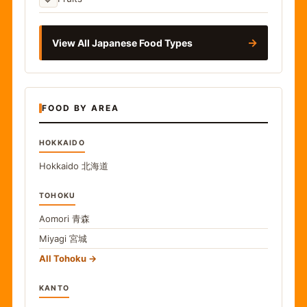
→
View All Japanese Food Types
FOOD BY AREA
HOKKAIDO
Hokkaido
北海道
TOHOKU
Aomori
青森
Miyagi
宮城
All Tohoku
KANTO