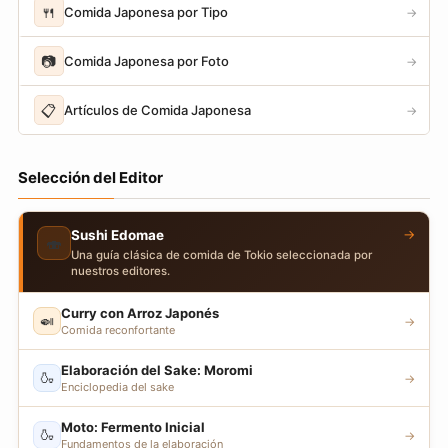
🍴
Comida Japonesa por Tipo
→
📷
Comida Japonesa por Foto
→
📋
Artículos de Comida Japonesa
→
Selección del Editor
→
Sushi Edomae
🍣
Una guía clásica de comida de Tokio seleccionada por
nuestros editores.
Curry con Arroz Japonés
🍛
→
Comida reconfortante
Elaboración del Sake: Moromi
🍶
→
Enciclopedia del sake
Moto: Fermento Inicial
🍶
→
Fundamentos de la elaboración