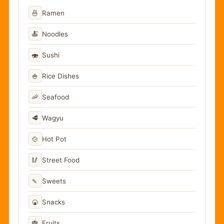
🍜
Ramen
🍝
Noodles
🍣
Sushi
🍚
Rice Dishes
🦐
Seafood
🥩
Wagyu
🍲
Hot Pot
🥢
Street Food
🍡
Sweets
🍘
Snacks
🍓
Fruits