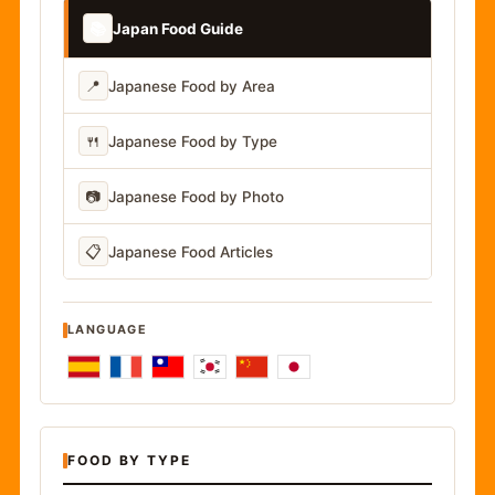
📚
Japan Food Guide
📍
Japanese Food by Area
🍴
Japanese Food by Type
📷
Japanese Food by Photo
📋
Japanese Food Articles
LANGUAGE
FOOD BY TYPE