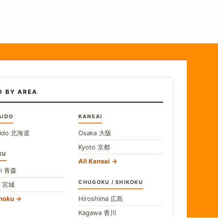
D BY AREA
AIDO
KANSAI
ido
北海道
Osaka
大阪
Kyoto
京都
KU
All Kansai
i
青森
CHUGOKU / SHIKOKU
i
宮城
ohoku
Hiroshima
広島
Kagawa
香川