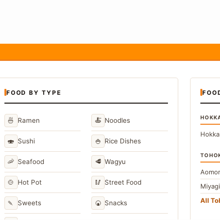
FOOD BY TYPE
FOO
HOKK
🍜
🍝
Ramen
Noodles
Hokka
🍣
🍚
Sushi
Rice Dishes
TOHO
🦐
🥩
Seafood
Wagyu
Aomor
🍲
🥢
Hot Pot
Street Food
Miyag
All T
🍡
🍘
Sweets
Snacks