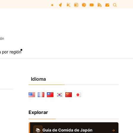
pón
 por región
Idioma
Explorar
📚
Guía de Comida de Japón
→