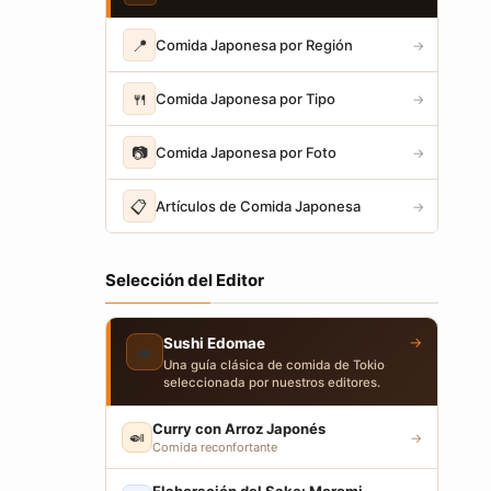
📍
Comida Japonesa por Región
→
🍴
Comida Japonesa por Tipo
→
📷
Comida Japonesa por Foto
→
📋
Artículos de Comida Japonesa
→
Selección del Editor
→
Sushi Edomae
🍣
Una guía clásica de comida de Tokio
seleccionada por nuestros editores.
Curry con Arroz Japonés
🍛
→
Comida reconfortante