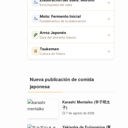
Elaboración del Sake: Moromi
🍶
→
Enciclopedia del sake
Moto: Fermento Inicial
🍶
→
Fundamentos de la elaboración
Arroz Japonés
🌾
→
Guía del alimento básico
Tsukemen
🍜
→
Cultura de fideos
Nueva publicación de comida
japonesa
Karashi Mentaiko (辛子明太
子)
7 de agosto de 2026
Yakisoba de Fujinomiya (富