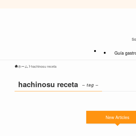
So
Guía gastr
ホーム
hachinosu receta
hachinosu receta
– tag –
New Articles