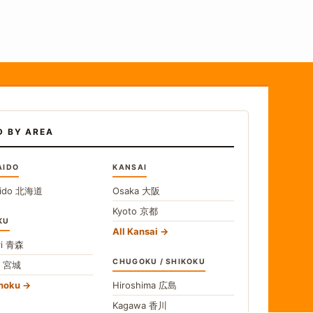
D BY AREA
AIDO
KANSAI
ido
北海道
Osaka
大阪
Kyoto
京都
KU
All Kansai
i
青森
CHUGOKU / SHIKOKU
i
宮城
ohoku
Hiroshima
広島
Kagawa
香川