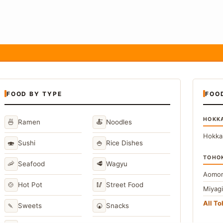
FOOD BY TYPE
FOO
HOKK
🍜
🍝
Ramen
Noodles
Hokka
🍣
🍚
Sushi
Rice Dishes
TOHO
🦐
🥩
Seafood
Wagyu
Aomor
🍲
🥢
Hot Pot
Street Food
Miyag
All T
🍡
🍘
Sweets
Snacks