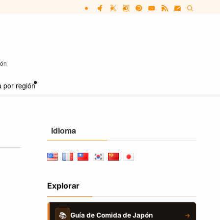
pón
 por región
Idioma
Explorar
📚
Guía de Comida de Japón
→