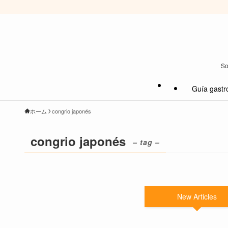
So
Guía gastr
ホーム
congrio japonés
congrio japonés
– tag –
New Articles