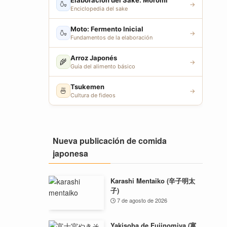
Elaboración del Sake: Moromi
🍶
→
Enciclopedia del sake
Moto: Fermento Inicial
🍶
→
Fundamentos de la elaboración
Arroz Japonés
🌾
→
Guía del alimento básico
Tsukemen
🍜
→
Cultura de fideos
Nueva publicación de comida
japonesa
Karashi Mentaiko (辛子明太
子)
7 de agosto de 2026
Yakisoba de Fujinomiya (富