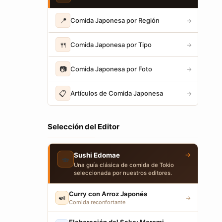
📍
Comida Japonesa por Región
→
🍴
Comida Japonesa por Tipo
→
📷
Comida Japonesa por Foto
→
📋
Artículos de Comida Japonesa
→
Selección del Editor
→
Sushi Edomae
🍣
Una guía clásica de comida de Tokio
seleccionada por nuestros editores.
Curry con Arroz Japonés
🍛
→
Comida reconfortante