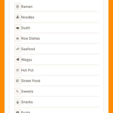
🍜
Ramen
🍝
Noodles
🍣
Sushi
🍚
Rice Dishes
🦐
Seafood
🥩
Wagyu
🍲
Hot Pot
🥢
Street Food
🍡
Sweets
🍘
Snacks
🍓
Fruits