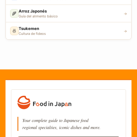
Arroz Japonés
🌾
→
Guía del alimento básico
Tsukemen
🍜
→
Cultura de fideos
Your complete guide to Japanese food
regional specialties, iconic dishes and more.