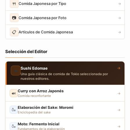
🍴
Comida Japonesa por Tipo
→
📷
Comida Japonesa por Foto
→
📋
Artículos de Comida Japonesa
→
Selección del Editor
→
Sushi Edomae
🍣
Una guía clásica de comida de Tokio seleccionada por
nuestros editores.
Curry con Arroz Japonés
🍛
→
Comida reconfortante
Elaboración del Sake: Moromi
🍶
→
Enciclopedia del sake
Moto: Fermento Inicial
🍶
→
Fundamentos de la elaboración