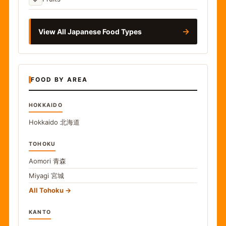
→
View All Japanese Food Types
FOOD BY AREA
HOKKAIDO
Hokkaido
北海道
TOHOKU
Aomori
青森
Miyagi
宮城
All Tohoku
KANTO