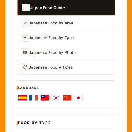
📚
Japan Food Guide
📍
Japanese Food by Area
🍴
Japanese Food by Type
📷
Japanese Food by Photo
📋
Japanese Food Articles
LANGUAGE
FOOD BY TYPE