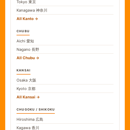
Tokyo
東京
Kanagawa
神奈川
All Kanto
CHUBU
Aichi
愛知
Nagano
長野
All Chubu
KANSAI
Osaka
大阪
Kyoto
京都
All Kansai
CHUGOKU / SHIKOKU
Hiroshima
広島
Kagawa
香川