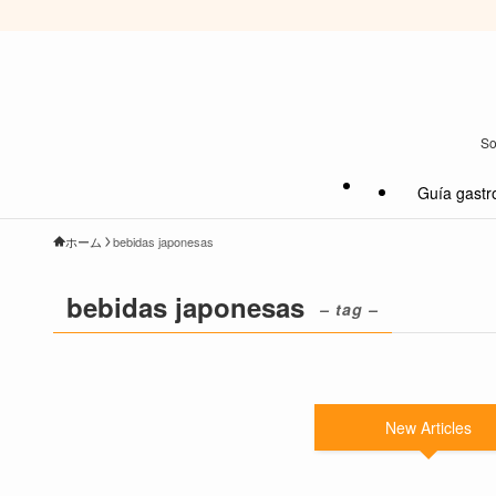
So
Guía gastr
ホーム
bebidas japonesas
bebidas japonesas
– tag –
New Articles