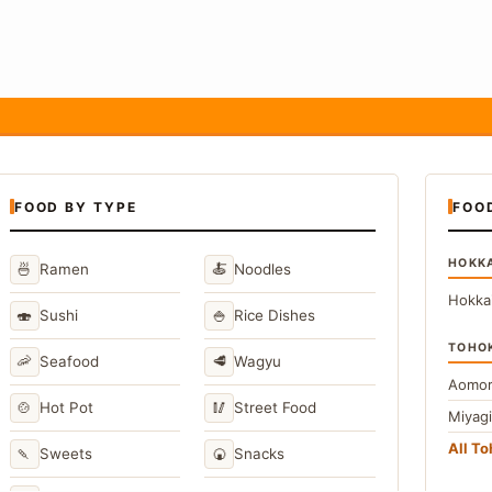
FOOD BY TYPE
FOO
HOKK
🍜
🍝
Ramen
Noodles
Hokka
🍣
🍚
Sushi
Rice Dishes
TOHO
🦐
🥩
Seafood
Wagyu
Aomor
🍲
🥢
Hot Pot
Street Food
Miyag
All T
🍡
🍘
Sweets
Snacks