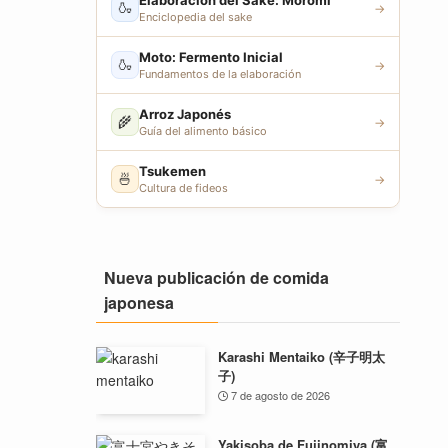
Elaboración del Sake: Moromi
🍶
→
Enciclopedia del sake
Moto: Fermento Inicial
🍶
→
Fundamentos de la elaboración
Arroz Japonés
🌾
→
Guía del alimento básico
Tsukemen
🍜
→
Cultura de fideos
Nueva publicación de comida
japonesa
Karashi Mentaiko (辛子明太
子)
7 de agosto de 2026
Yakisoba de Fujinomiya (富