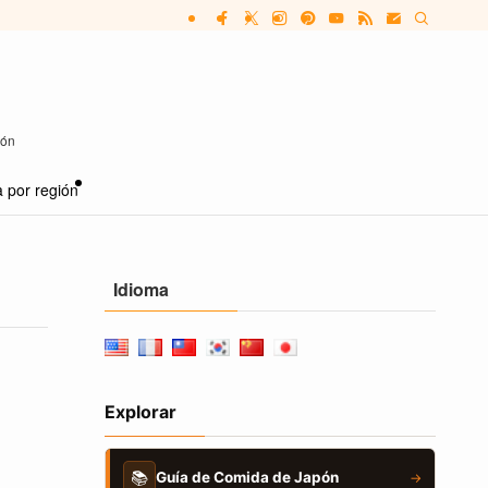
pón
 por región
Idioma
Explorar
📚
Guía de Comida de Japón
→