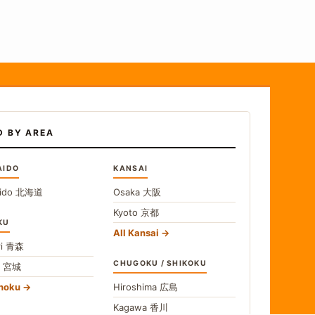
D BY AREA
AIDO
KANSAI
ido
北海道
Osaka
大阪
Kyoto
京都
KU
All Kansai
i
青森
CHUGOKU / SHIKOKU
i
宮城
ohoku
Hiroshima
広島
Kagawa
香川