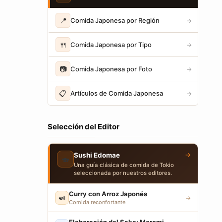
📍
Comida Japonesa por Región
→
🍴
Comida Japonesa por Tipo
→
📷
Comida Japonesa por Foto
→
📋
Artículos de Comida Japonesa
→
Selección del Editor
→
Sushi Edomae
🍣
Una guía clásica de comida de Tokio
seleccionada por nuestros editores.
Curry con Arroz Japonés
🍛
→
Comida reconfortante