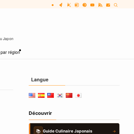
 au Japon
 par région
Langue
Découvrir
📚
Guide Culinaire Japonais
→