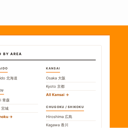
D BY AREA
AIDO
KANSAI
ido
北海道
Osaka
大阪
Kyoto
京都
KU
All Kansai
i
青森
CHUGOKU / SHIKOKU
i
宮城
ohoku
Hiroshima
広島
Kagawa
香川