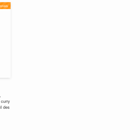
onais
,
 curry
il des