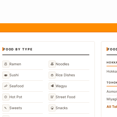
FOOD BY TYPE
FOO
HOKK
🍜
🍝
Ramen
Noodles
Hokka
🍣
🍚
Sushi
Rice Dishes
TOHO
🦐
🥩
Seafood
Wagyu
Aomor
🍲
🥢
Hot Pot
Street Food
Miyag
All T
🍡
🍘
Sweets
Snacks