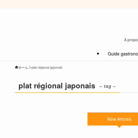
À propos
Guide gastron
ホーム
plat régional japonais
plat régional japonais
– tag –
New Articles