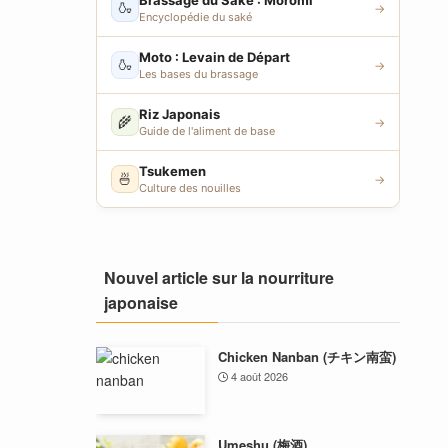
Brassage du Saké : Moromi
🍶
→
Encyclopédie du saké
Moto : Levain de Départ
🍶
→
Les bases du brassage
Riz Japonais
🌾
→
Guide de l'aliment de base
Tsukemen
🍜
→
Culture des nouilles
Nouvel article sur la nourriture
japonaise
Chicken Nanban (チキン南蛮)
4 août 2026
Umeshu (梅酒)