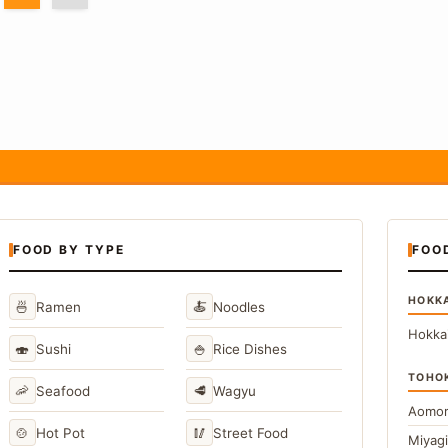
FOOD BY TYPE
FOO
HOKK
🍜
🍝
Ramen
Noodles
Hokka
🍣
🍚
Sushi
Rice Dishes
TOHO
🦐
🥩
Seafood
Wagyu
Aomor
🍲
🥢
Hot Pot
Street Food
Miyag