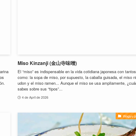
Miso Kinzanji (金山寺味噌)
arina
El “miso” es indispensable en la vida cotidiana japonesa con tantos
ños
como: la sopa de miso, por supuesto, la caballa guisada, el miso n
ón.
udon y el miso ramen... Aunque el miso se usa ampliamente, ¿cuá
sabes sobre sus “tipos”...
4 de April de 2026
Wagyu j