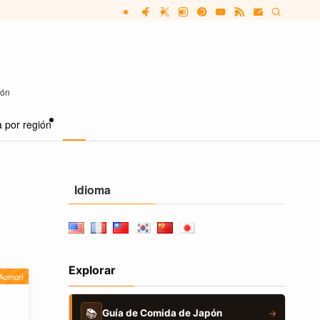
pón
 por región
Idioma
Explorar
Aomori
📚
Guía de Comida de Japón
→