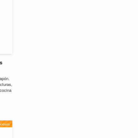
s
Japón.
cturas,
 cocina
oneses