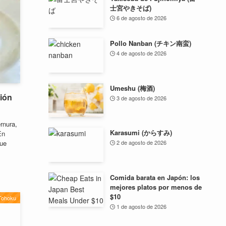
士宮やきそば)
6 de agosto de 2026
Pollo Nanban (チキン南蛮)
4 de agosto de 2026
Umeshu (梅酒)
ción
3 de agosto de 2026
rnura,
Karasumi (からすみ)
En
que
2 de agosto de 2026
Comida barata en Japón: los
mejores platos por menos de
$10
Tohoku
1 de agosto de 2026