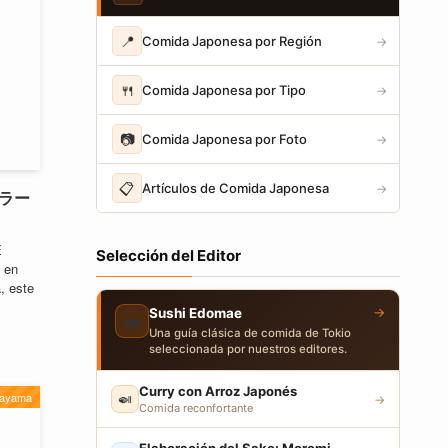
📍
Comida Japonesa por Región
→
🍴
Comida Japonesa por Tipo
→
📷
Comida Japonesa por Foto
→
📋
Artículos de Comida Japonesa
→
乳ラー
E
Selección del Editor
 en
, este
→
Sushi Edomae
🍣
Una guía clásica de comida de Tokio
seleccionada por nuestros editores.
Curry con Arroz Japonés
ayama
🍛
→
Comida reconfortante