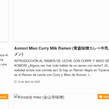
Aomori Miso Curry Milk Ramen (青森味噌カレー牛
メン)
aza el
sta
INTRODUCCIÓN AL RAMEN DE LECHE CON CURRY Y MISO D
a una
AOMORI ¿Alguna vez has oído hablar de un ramen con leche? ¡Sí,
realidad existe una comida así! Si hay un Ramen Negro en Toyama
es el Ramen de Leche con Curry y Miso de Aomori, t...
13 de April de 2025
ponesa
Wak