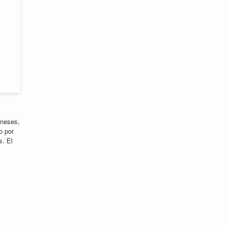
oneses,
o por
s. El