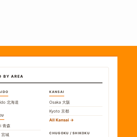
D BY AREA
AIDO
KANSAI
ido
北海道
Osaka
大阪
Kyoto
京都
KU
All Kansai
i
青森
CHUGOKU / SHIKOKU
i
宮城