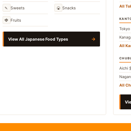
All T
🍡
🍘
Sweets
Snacks
KANT
🍓
Fruits
Toky
Kana
→
View All Japanese Food Types
All Ka
CHUB
Aichi
Naga
All C
Vie