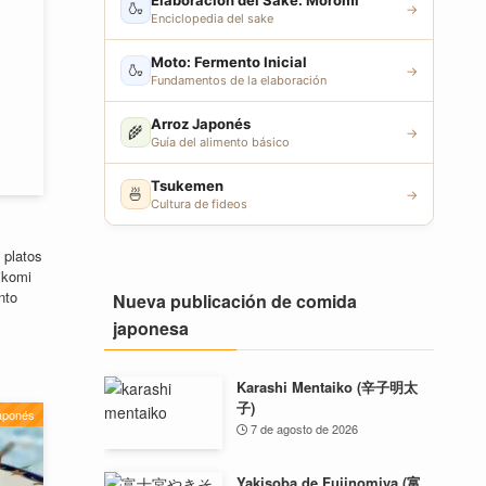
Elaboración del Sake: Moromi
🍶
→
Enciclopedia del sake
Moto: Fermento Inicial
🍶
→
Fundamentos de la elaboración
Arroz Japonés
🌾
→
Guía del alimento básico
Tsukemen
🍜
→
Cultura de fideos
 platos
ikomi
nto
Nueva publicación de comida
japonesa
Karashi Mentaiko (辛子明太
子)
aponés
7 de agosto de 2026
Yakisoba de Fujinomiya (富