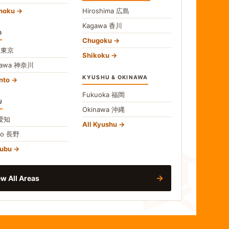
ohoku
Hiroshima
広島
Kagawa
香川
O
Chugoku
o
東京
Shikoku
gawa
神奈川
KYUSHU & OKINAWA
nto
Fukuoka
福岡
U
Okinawa
沖縄
食
愛知
All Kyushu
no
長野
hubu
→
w All Areas