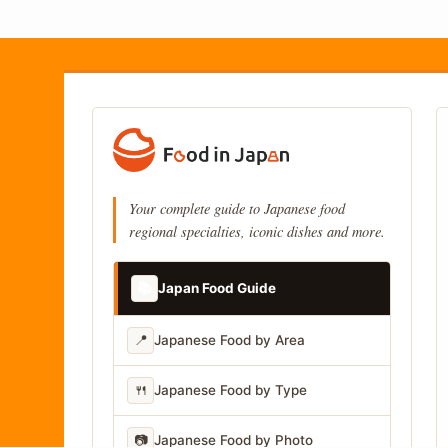
Your complete guide to Japanese food
regional specialties, iconic dishes and more.
📚
Japan Food Guide
📍
Japanese Food by Area
🍴
Japanese Food by Type
📷
Japanese Food by Photo