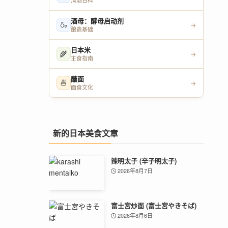
清酒百科
酒母：酵母启动剂
🍶
→
酿造基础
日本米
🌾
→
主食指南
蘸面
🍜
→
面食文化
新的日本美食文章
辣明太子 (辛子明太子)
2026年8月7日
富士宮炒面 (富士宮やきそば)
2026年8月6日