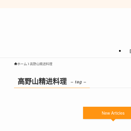
ホーム
高野山精进料理
高野山精进料理
– tag –
New Articles