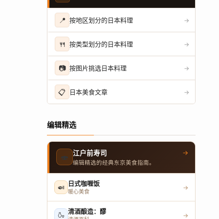
📍
按地区划分的日本料理
→
🍴
按类型划分的日本料理
→
📷
按图片挑选日本料理
→
📋
日本美食文章
→
编辑精选
→
江户前寿司
🍣
编辑精选的经典东京美食指南。
日式咖喱饭
🍛
→
暖心美食
清酒酿造：醪
🍶
→