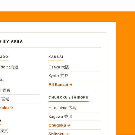
D BY AREA
AIDO
KANSAI
ido
北海道
Osaka
大阪
Kyoto
京都
KU
All Kansai
i
青森
CHUGOKU / SHIKOKU
i
宮城
ohoku
Hiroshima
広島
Kagawa
香川
O
Chugoku
o
東京
Shikoku