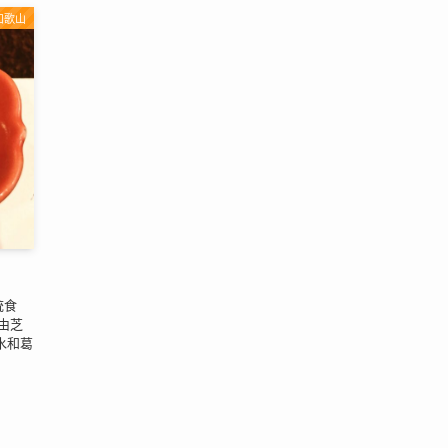
和歌山
统食
由芝
水和葛