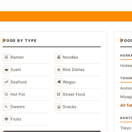
FOOD BY TYPE
FOO
HOKK
🍜
🍝
Ramen
Noodles
Hokka
🍣
🍚
Sushi
Rice Dishes
TOHO
🦐
🥩
Seafood
Wagyu
Aomor
🍲
🥢
Hot Pot
Street Food
Miyag
All T
🍡
🍘
Sweets
Snacks
KANT
🍓
Fruits
Toky