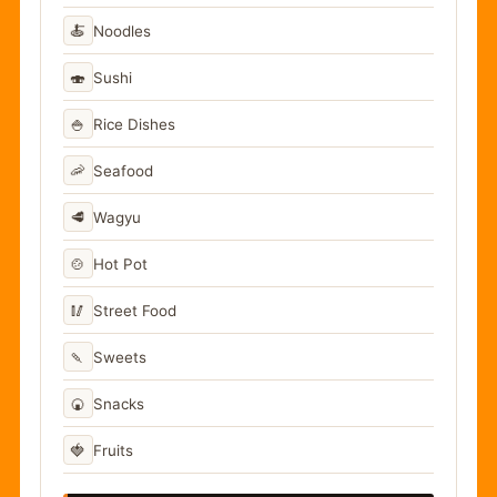
🍝
Noodles
🍣
Sushi
🍚
Rice Dishes
🦐
Seafood
🥩
Wagyu
🍲
Hot Pot
🥢
Street Food
🍡
Sweets
🍘
Snacks
🍓
Fruits