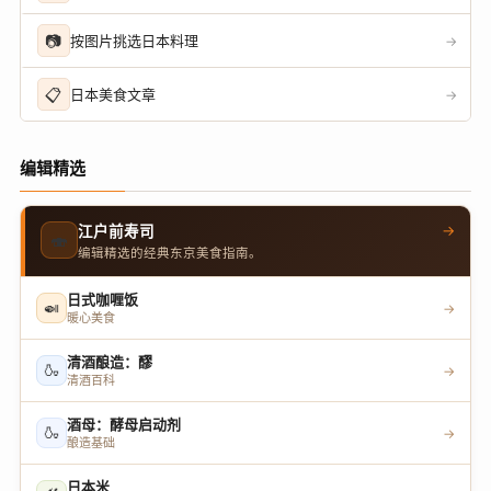
📷
按图片挑选日本料理
→
📋
日本美食文章
→
编辑精选
→
江户前寿司
🍣
编辑精选的经典东京美食指南。
日式咖喱饭
🍛
→
暖心美食
清酒酿造：醪
🍶
→
清酒百科
酒母：酵母启动剂
🍶
→
酿造基础
日本米