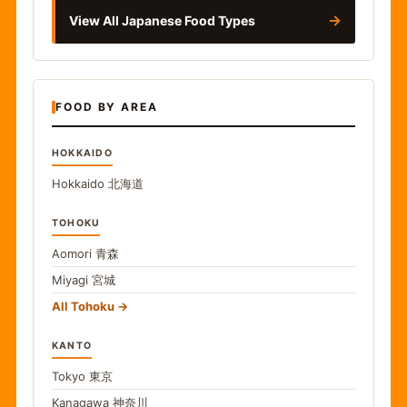
→
View All Japanese Food Types
FOOD BY AREA
HOKKAIDO
Hokkaido
北海道
TOHOKU
Aomori
青森
Miyagi
宮城
All Tohoku
KANTO
Tokyo
東京
Kanagawa
神奈川