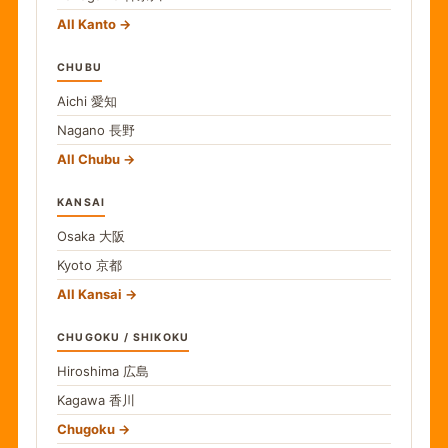
All Kanto
CHUBU
Aichi
愛知
Nagano
長野
All Chubu
KANSAI
Osaka
大阪
Kyoto
京都
All Kansai
CHUGOKU / SHIKOKU
Hiroshima
広島
Kagawa
香川
Chugoku