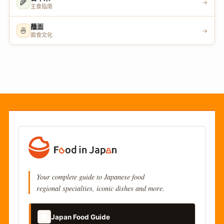
🌾
→
主食指南
蘸面
🍜
→
面食文化
Your complete guide to Japanese food
regional specialties, iconic dishes and more.
📚
Japan Food Guide