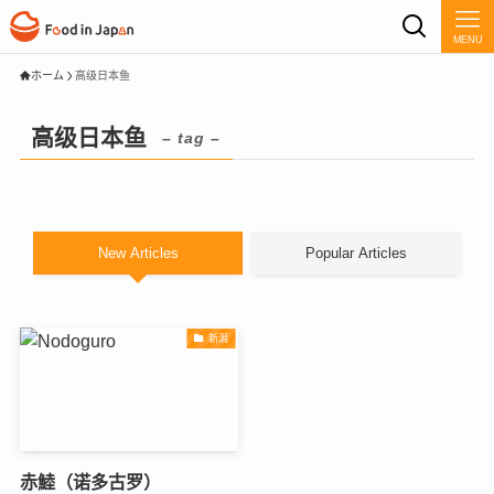
MENU
ホーム
高级日本鱼
高级日本鱼
– tag –
New Articles
Popular Articles
新潟
赤鯥（诺多古罗）