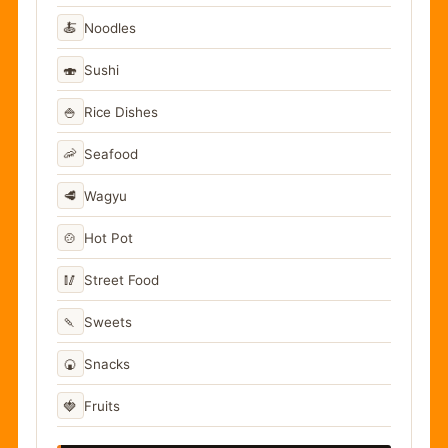
🍝
Noodles
🍣
Sushi
🍚
Rice Dishes
🦐
Seafood
🥩
Wagyu
🍲
Hot Pot
🥢
Street Food
🍡
Sweets
🍘
Snacks
🍓
Fruits