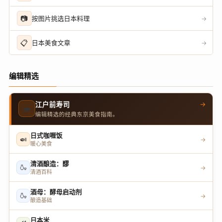
📷
按图片挑选日本料理
→
📋
日本美食文章
→
编辑精选
→
江户前寿司
🍣
编辑精选的经典东京美食指南。
日式咖喱饭
🍛
→
暖心美食
清酒酿造：醪
🍶
→
清酒百科
酒母：酵母启动剂
🍶
→
酿造基础
日本米