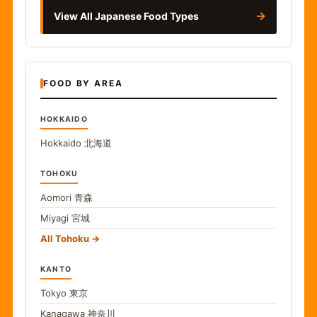
→
View All Japanese Food Types
FOOD BY AREA
HOKKAIDO
Hokkaido
北海道
TOHOKU
Aomori
青森
Miyagi
宮城
All Tohoku
KANTO
Tokyo
東京
Kanagawa
神奈川