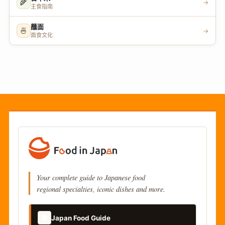
🌾
→
主食指南
蘸面
🍜
→
面食文化
Your complete guide to Japanese food
regional specialties, iconic dishes and more.
📚
Japan Food Guide