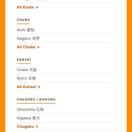
All Kanto
CHUBU
Aichi
愛知
Nagano
長野
All Chubu
KANSAI
Osaka
大阪
Kyoto
京都
All Kansai
CHUGOKU / SHIKOKU
Hiroshima
広島
Kagawa
香川
Chugoku