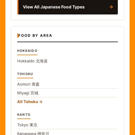
→
View All Japanese Food Types
FOOD BY AREA
HOKKAIDO
Hokkaido
北海道
TOHOKU
Aomori
青森
Miyagi
宮城
All Tohoku
KANTO
Tokyo
東京
Kanagawa
神奈川