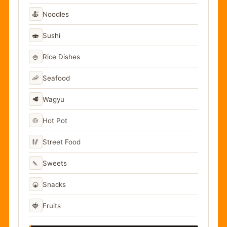
🍝
Noodles
🍣
Sushi
🍚
Rice Dishes
🦐
Seafood
🥩
Wagyu
🍲
Hot Pot
🥢
Street Food
🍡
Sweets
🍘
Snacks
🍓
Fruits