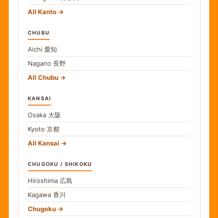
All Kanto
CHUBU
Aichi
愛知
Nagano
長野
All Chubu
KANSAI
Osaka
大阪
Kyoto
京都
All Kansai
CHUGOKU / SHIKOKU
Hiroshima
広島
Kagawa
香川
Chugoku