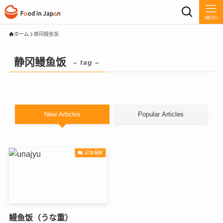
MENU
ホーム
静冈鳗鱼饭
静冈鳗鱼饭
– tag –
New Articles
Popular Articles
日本海鲜
鳗鱼饭（うな重）