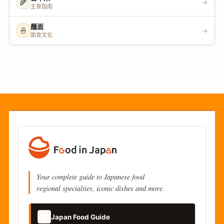
🌾
→
主食指南
蘸面
🍜
→
面食文化
Your complete guide to Japanese food
regional specialties, iconic dishes and more.
📚
Japan Food Guide