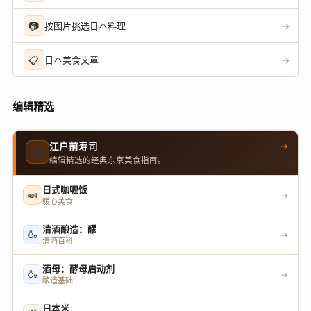
📷
按图片挑选日本料理
→
📋
日本美食文章
→
编辑精选
→
江户前寿司
🍣
编辑精选的经典东京美食指南。
日式咖喱饭
🍛
→
暖心美食
清酒酿造：醪
🍶
→
清酒百科
酒母：酵母启动剂
🍶
→
酿造基础
日本米