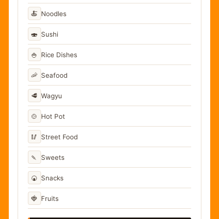
🍝
Noodles
🍣
Sushi
🍚
Rice Dishes
🦐
Seafood
🥩
Wagyu
🍲
Hot Pot
🥢
Street Food
🍡
Sweets
🍘
Snacks
🍓
Fruits