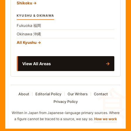
Shikoku
KYUSHU & OKINAWA
Fukuoka
福岡
Okinawa
沖縄
All Kyushu
→
View All Areas
食
About
Editorial Policy
Our Writers
Contact
Privacy Policy
Written in Japan from Japanese-language primary sources. Where
a figure cannot be traced to a source, we say so.
How we work