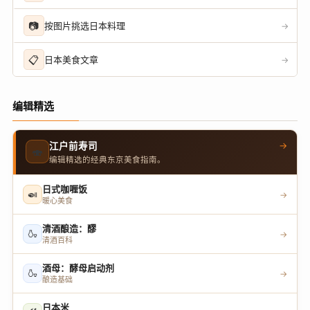
📷
按图片挑选日本料理
→
📋
日本美食文章
→
编辑精选
→
江户前寿司
🍣
编辑精选的经典东京美食指南。
日式咖喱饭
🍛
→
暖心美食
清酒酿造：醪
🍶
→
清酒百科
酒母：酵母启动剂
🍶
→
酿造基础
日本米