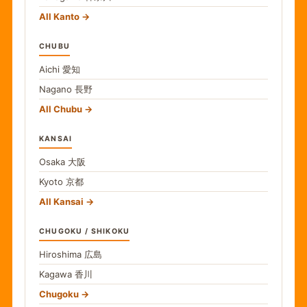
All Kanto
CHUBU
Aichi
愛知
Nagano
長野
All Chubu
KANSAI
Osaka
大阪
Kyoto
京都
All Kansai
CHUGOKU / SHIKOKU
Hiroshima
広島
Kagawa
香川
Chugoku