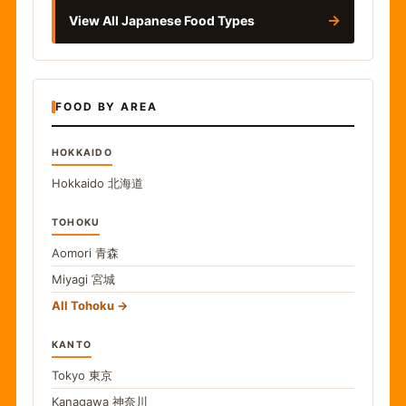
→
View All Japanese Food Types
FOOD BY AREA
HOKKAIDO
Hokkaido
北海道
TOHOKU
Aomori
青森
Miyagi
宮城
All Tohoku
KANTO
Tokyo
東京
Kanagawa
神奈川