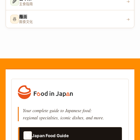
🌾
→
主食指南
蘸面
🍜
→
面食文化
Your complete guide to Japanese food:
regional specialties, iconic dishes, and more.
📚
Japan Food Guide