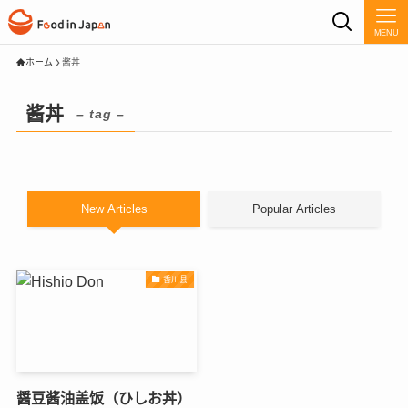
MENU
ホーム
酱丼
酱丼
– tag –
New Articles
Popular Articles
香川县
醤豆酱油盖饭（ひしお丼）