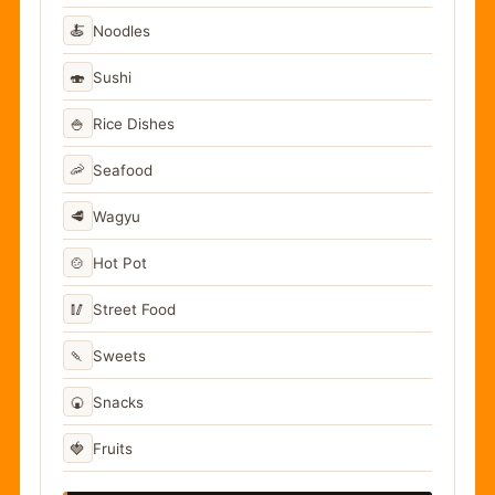
🍝
Noodles
🍣
Sushi
🍚
Rice Dishes
🦐
Seafood
🥩
Wagyu
🍲
Hot Pot
🥢
Street Food
🍡
Sweets
🍘
Snacks
🍓
Fruits