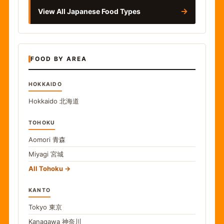
→
View All Japanese Food Types
FOOD BY AREA
HOKKAIDO
Hokkaido
北海道
TOHOKU
Aomori
青森
Miyagi
宮城
All Tohoku
KANTO
Tokyo
東京
Kanagawa
神奈川