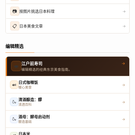
📷
按图片挑选日本料理
→
📋
日本美食文章
→
编辑精选
→
江户前寿司
🍣
编辑精选的经典东京美食指南。
日式咖喱饭
🍛
→
暖心美食
清酒酿造：醪
🍶
→
清酒百科
酒母：酵母启动剂
🍶
→
酿造基础
日本米