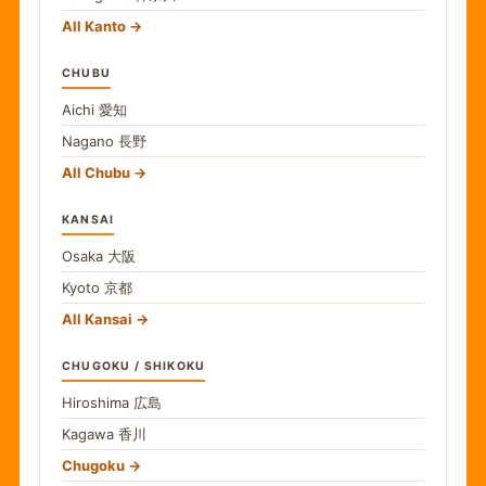
All Kanto
CHUBU
Aichi
愛知
Nagano
長野
All Chubu
KANSAI
Osaka
大阪
Kyoto
京都
All Kansai
CHUGOKU / SHIKOKU
Hiroshima
広島
Kagawa
香川
Chugoku