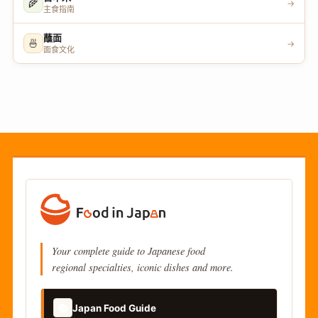
🌾
→
主食指南
蘸面
🍜
→
面食文化
Your complete guide to Japanese food
regional specialties, iconic dishes and more.
📚
Japan Food Guide