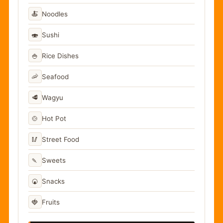
🍝
Noodles
🍣
Sushi
🍚
Rice Dishes
🦐
Seafood
🥩
Wagyu
🍲
Hot Pot
🥢
Street Food
🍡
Sweets
🍘
Snacks
🍓
Fruits