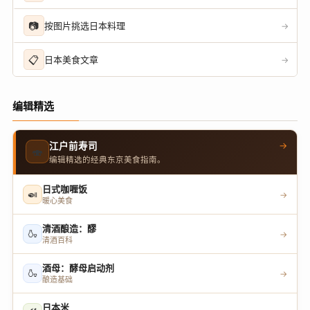
📷
按图片挑选日本料理
→
📋
日本美食文章
→
编辑精选
→
江户前寿司
🍣
编辑精选的经典东京美食指南。
日式咖喱饭
🍛
→
暖心美食
清酒酿造：醪
🍶
→
清酒百科
酒母：酵母启动剂
🍶
→
酿造基础
日本米