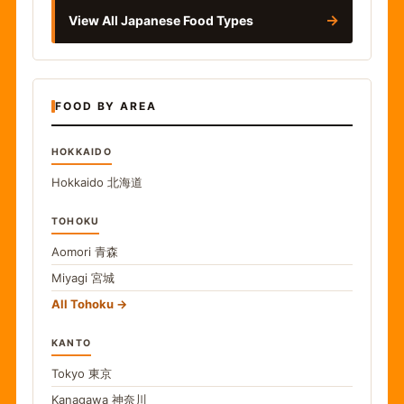
→
View All Japanese Food Types
FOOD BY AREA
HOKKAIDO
Hokkaido
北海道
TOHOKU
Aomori
青森
Miyagi
宮城
All Tohoku
KANTO
Tokyo
東京
Kanagawa
神奈川