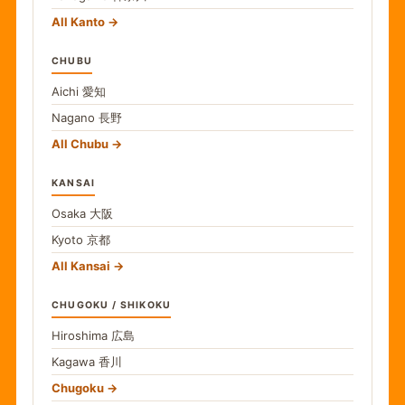
All Kanto
CHUBU
Aichi
愛知
Nagano
長野
All Chubu
KANSAI
Osaka
大阪
Kyoto
京都
All Kansai
CHUGOKU / SHIKOKU
Hiroshima
広島
Kagawa
香川
Chugoku