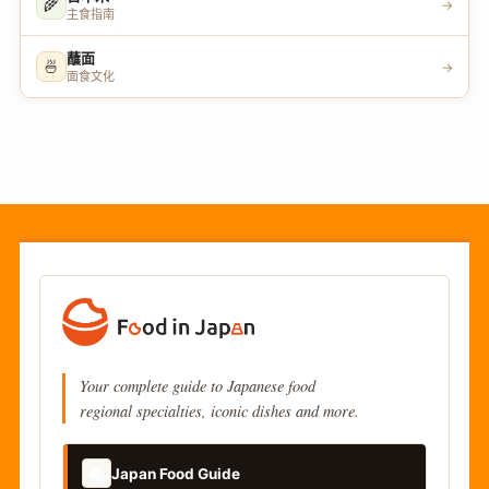
🌾
→
主食指南
蘸面
🍜
→
面食文化
Your complete guide to Japanese food
regional specialties, iconic dishes and more.
📚
Japan Food Guide