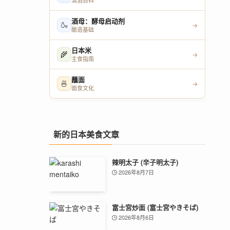
清酒百科
酒母：酵母启动剂
🍶
→
酿造基础
日本米
🌾
→
主食指南
蘸面
🍜
→
面食文化
新的日本美食文章
辣明太子 (辛子明太子)
2026年8月7日
富士宮炒面 (富士宮やきそば)
2026年8月6日