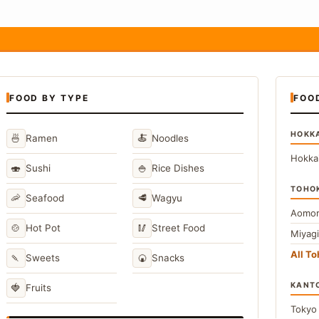
FOOD BY TYPE
FOO
HOKK
🍜
🍝
Ramen
Noodles
Hokka
🍣
🍚
Sushi
Rice Dishes
TOHO
🦐
🥩
Seafood
Wagyu
Aomor
🍲
🥢
Hot Pot
Street Food
Miyag
All T
🍡
🍘
Sweets
Snacks
KANT
🍓
Fruits
Toky