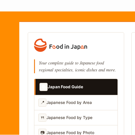
Your complete guide to Japanese food
regional specialties, iconic dishes and more.
📚
Japan Food Guide
📍
Japanese Food by Area
🍴
Japanese Food by Type
📷
Japanese Food by Photo