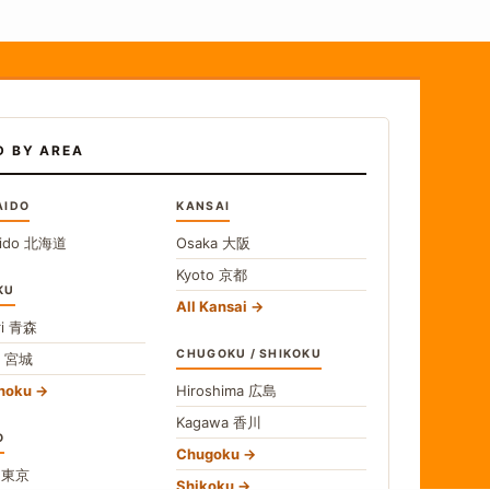
D BY AREA
AIDO
KANSAI
ido
北海道
Osaka
大阪
Kyoto
京都
KU
All Kansai
i
青森
CHUGOKU / SHIKOKU
i
宮城
ohoku
Hiroshima
広島
Kagawa
香川
O
Chugoku
o
東京
Shikoku