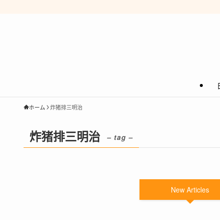
ホーム
炸猪排三明治
炸猪排三明治
– tag –
New Articles