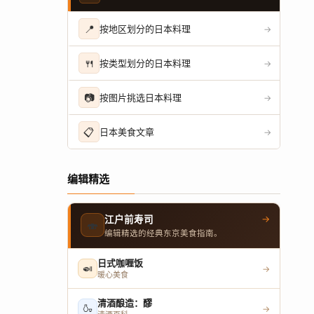
📍
按地区划分的日本料理
→
🍴
按类型划分的日本料理
→
📷
按图片挑选日本料理
→
📋
日本美食文章
→
编辑精选
→
江户前寿司
🍣
编辑精选的经典东京美食指南。
日式咖喱饭
🍛
→
暖心美食
清酒酿造：醪
🍶
→