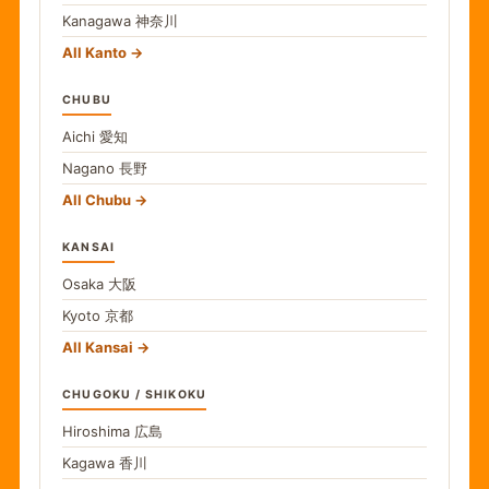
Kanagawa
神奈川
All Kanto
CHUBU
Aichi
愛知
Nagano
長野
All Chubu
KANSAI
Osaka
大阪
Kyoto
京都
All Kansai
CHUGOKU / SHIKOKU
Hiroshima
広島
Kagawa
香川