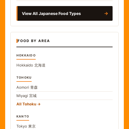
→
View All Japanese Food Types
FOOD BY AREA
HOKKAIDO
Hokkaido
北海道
TOHOKU
Aomori
青森
Miyagi
宮城
All Tohoku
KANTO
Tokyo
東京