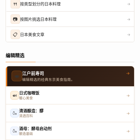
🍴
按类型划分的日本料理
→
📷
按图片挑选日本料理
→
📋
日本美食文章
→
编辑精选
→
江户前寿司
🍣
编辑精选的经典东京美食指南。
日式咖喱饭
🍛
→
暖心美食
清酒酿造：醪
🍶
→
清酒百科
酒母：酵母启动剂
🍶
→
酿造基础