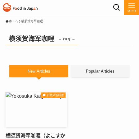
MENU
ホーム
横须贺海军咖哩
横须贺海军咖哩
– tag –
New Articles
Popular Articles
日式米饭料理
横须贺海军咖喱（よこすか