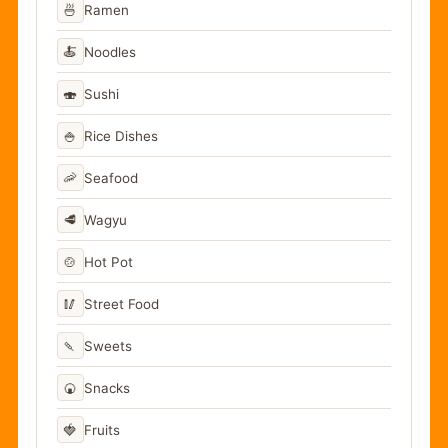
🍜
Ramen
🍝
Noodles
🍣
Sushi
🍚
Rice Dishes
🦐
Seafood
🥩
Wagyu
🍲
Hot Pot
🥢
Street Food
🍡
Sweets
🍘
Snacks
🍓
Fruits