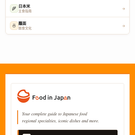
日本米
🌾
→
主食指南
蘸面
🍜
→
面食文化
Your complete guide to Japanese food
regional specialties, iconic dishes and more.