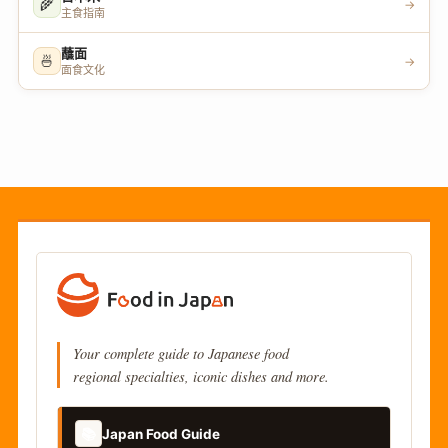
🌾
→
主食指南
蘸面
🍜
→
面食文化
Your complete guide to Japanese food
regional specialties, iconic dishes and more.
📚
Japan Food Guide