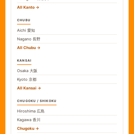
All Kanto
CHUBU
Aichi
愛知
Nagano
長野
All Chubu
KANSAI
Osaka
大阪
Kyoto
京都
All Kansai
CHUGOKU / SHIKOKU
Hiroshima
広島
Kagawa
香川
Chugoku