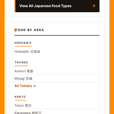
→
View All Japanese Food Types
FOOD BY AREA
HOKKAIDO
Hokkaido
北海道
TOHOKU
Aomori
青森
Miyagi
宮城
All Tohoku
KANTO
Tokyo
東京
Kanagawa
神奈川