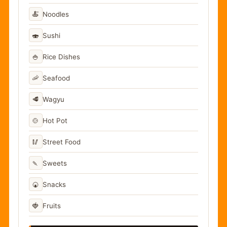
🍝
Noodles
🍣
Sushi
🍚
Rice Dishes
🦐
Seafood
🥩
Wagyu
🍲
Hot Pot
🥢
Street Food
🍡
Sweets
🍘
Snacks
🍓
Fruits