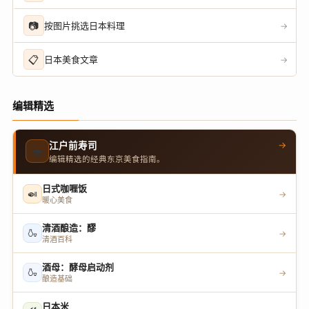
📷
按图片挑选日本料理
→
📋
日本美食文章
→
编辑精选
→
江户前寿司
🍣
编辑精选的经典东京美食指南。
日式咖喱饭
🍛
→
暖心美食
清酒酿造：醪
🍶
→
清酒百科
酒母：酵母启动剂
🍶
→
酿造基础
日本米