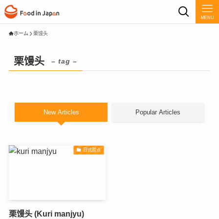
MENU
ホーム
栗馒头
栗馒头
– tag –
New Articles
Popular Articles
日式甜点
栗馒头 (Kuri manjyu)