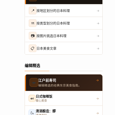
📍
按地区划分的日本料理
→
🍴
按类型划分的日本料理
→
📷
按图片挑选日本料理
→
📋
日本美食文章
→
编辑精选
→
江户前寿司
🍣
编辑精选的经典东京美食指南。
日式咖喱饭
🍛
→
暖心美食
清酒酿造：醪
🍶
→