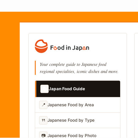
Your complete guide to Japanese food
regional specialties, iconic dishes and more.
📚
Japan Food Guide
📍
Japanese Food by Area
🍴
Japanese Food by Type
📷
Japanese Food by Photo