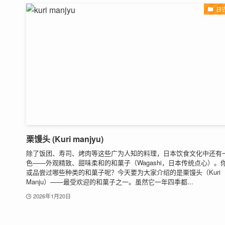
日
栗馒头 (Kuri manjyu)
除了饭团、寿司、烤肉等这些广为人知的料理，日本饮食文化中还有
色——外观精致、甜味柔和的和菓子（Wagashi，日本传统点心）。
或品尝过哪些种类的和菓子呢？今天要为大家介绍的是栗馒头（Kuri
Manju）——最受欢迎的和菓子之一。虽然它一年四季都...
2026年1月20日