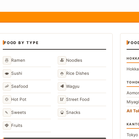
FOOD BY TYPE
FOO
HOKK
🍜
🍝
Ramen
Noodles
Hokka
🍣
🍚
Sushi
Rice Dishes
TOHO
🦐
🥩
Seafood
Wagyu
Aomor
🍲
🥢
Hot Pot
Street Food
Miyag
All T
🍡
🍘
Sweets
Snacks
KANT
🍓
Fruits
Toky