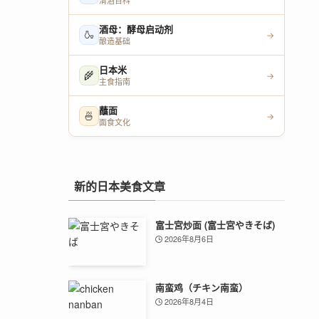
清酒百科
酒母：酵母启动剂
🍶
→
酿造基础
日本米
🌾
→
主食指南
蘸面
🍜
→
面食文化
新的日本美食文章
富士宮炒面 (富士宮やきそば)
2026年8月6日
南蛮鸡（チキン南蛮）
2026年8月4日