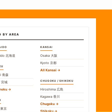
D BY AREA
AIDO
KANSAI
ido
北海道
Osaka
大阪
Kyoto
京都
KU
All Kansai
i
青森
CHUGOKU / SHIKOKU
i
宮城
ohoku
Hiroshima
広島
Kagawa
香川
O
Chugoku
o
東京
Shikoku