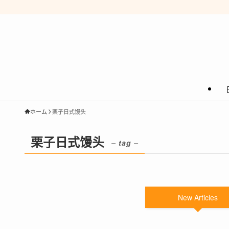
ホーム
栗子日式馒头
栗子日式馒头
– tag –
New Articles