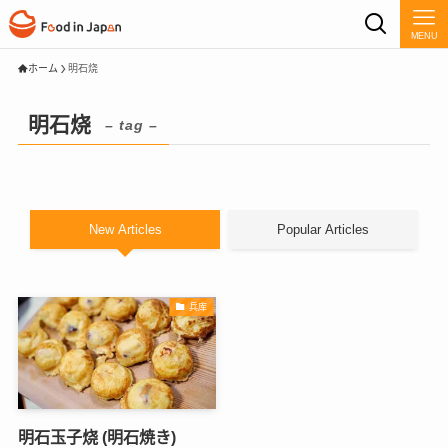
MENU
ホーム
明石烧
明石烧
– tag –
New Articles
Popular Articles
兵库
明石玉子烧 (明石焼き)