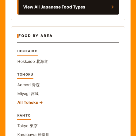
→
View All Japanese Food Types
FOOD BY AREA
HOKKAIDO
Hokkaido
北海道
TOHOKU
Aomori
青森
Miyagi
宮城
All Tohoku
KANTO
Tokyo
東京
Kanagawa
神奈川