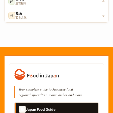
🌾
→
主食指南
蘸面
🍜
→
面食文化
Your complete guide to Japanese food
regional specialties, iconic dishes and more.
📚
Japan Food Guide