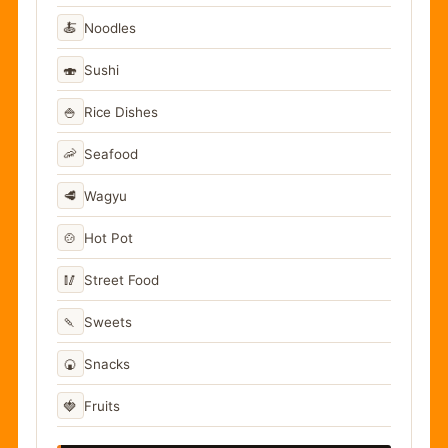
🍝
Noodles
🍣
Sushi
🍚
Rice Dishes
🦐
Seafood
🥩
Wagyu
🍲
Hot Pot
🥢
Street Food
🍡
Sweets
🍘
Snacks
🍓
Fruits