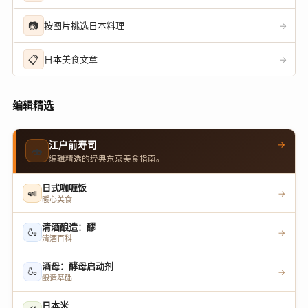
📷
按图片挑选日本料理
→
📋
日本美食文章
→
编辑精选
→
江户前寿司
🍣
编辑精选的经典东京美食指南。
日式咖喱饭
🍛
→
暖心美食
清酒酿造：醪
🍶
→
清酒百科
酒母：酵母启动剂
🍶
→
酿造基础
日本米