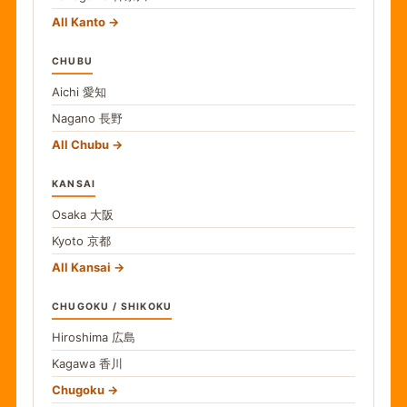
All Kanto
CHUBU
Aichi
愛知
Nagano
長野
All Chubu
KANSAI
Osaka
大阪
Kyoto
京都
All Kansai
CHUGOKU / SHIKOKU
Hiroshima
広島
Kagawa
香川
Chugoku