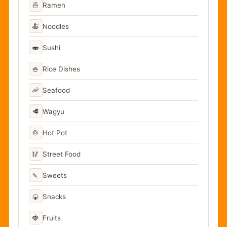
🍜
Ramen
🍝
Noodles
🍣
Sushi
🍚
Rice Dishes
🦐
Seafood
🥩
Wagyu
🍲
Hot Pot
🥢
Street Food
🍡
Sweets
🍘
Snacks
🍓
Fruits