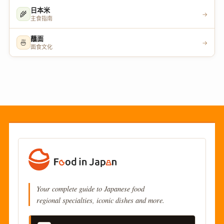
日本米
🌾
→
主食指南
蘸面
🍜
→
面食文化
Your complete guide to Japanese food
regional specialties, iconic dishes and more.