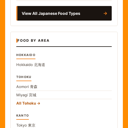
→
View All Japanese Food Types
FOOD BY AREA
HOKKAIDO
Hokkaido
北海道
TOHOKU
Aomori
青森
Miyagi
宮城
All Tohoku
KANTO
Tokyo
東京