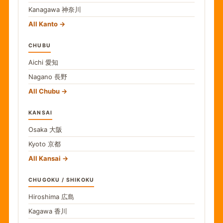
Kanagawa
神奈川
All Kanto
CHUBU
Aichi
愛知
Nagano
長野
All Chubu
KANSAI
Osaka
大阪
Kyoto
京都
All Kansai
CHUGOKU / SHIKOKU
Hiroshima
広島
Kagawa
香川