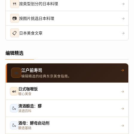
🍴
按类型划分的日本料理
→
📷
按图片挑选日本料理
→
📋
日本美食文章
→
编辑精选
→
江户前寿司
🍣
编辑精选的经典东京美食指南。
日式咖喱饭
🍛
→
暖心美食
清酒酿造：醪
🍶
→
清酒百科
酒母：酵母启动剂
🍶
→
酿造基础