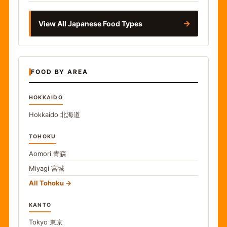
→
View All Japanese Food Types
FOOD BY AREA
HOKKAIDO
Hokkaido
北海道
TOHOKU
Aomori
青森
Miyagi
宮城
All Tohoku
KANTO
Tokyo
東京