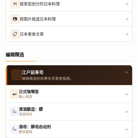
🍴
按类型划分的日本料理
→
📷
按图片挑选日本料理
→
📋
日本美食文章
→
编辑精选
→
江户前寿司
🍣
编辑精选的经典东京美食指南。
日式咖喱饭
🍛
→
暖心美食
清酒酿造：醪
🍶
→
清酒百科
酒母：酵母启动剂
🍶
→
酿造基础