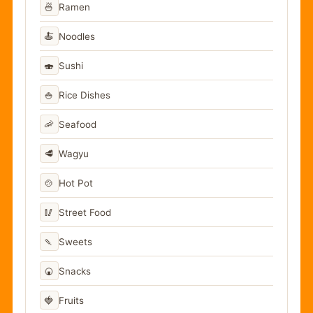
🍜
Ramen
🍝
Noodles
🍣
Sushi
🍚
Rice Dishes
🦐
Seafood
🥩
Wagyu
🍲
Hot Pot
🥢
Street Food
🍡
Sweets
🍘
Snacks
🍓
Fruits