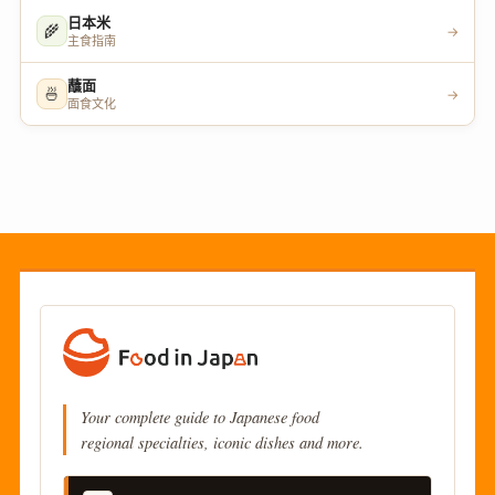
日本米
🌾
→
主食指南
蘸面
🍜
→
面食文化
Your complete guide to Japanese food
regional specialties, iconic dishes and more.