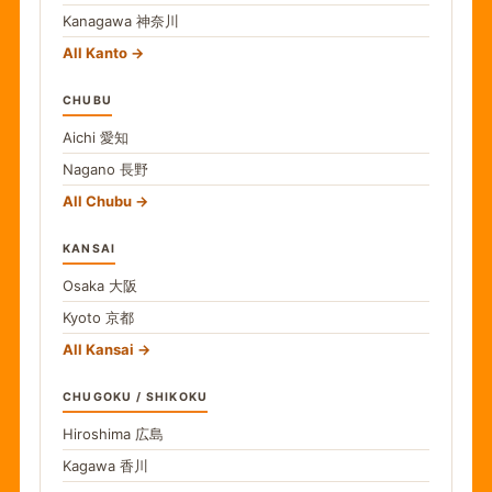
Kanagawa
神奈川
All Kanto
CHUBU
Aichi
愛知
Nagano
長野
All Chubu
KANSAI
Osaka
大阪
Kyoto
京都
All Kansai
CHUGOKU / SHIKOKU
Hiroshima
広島
Kagawa
香川