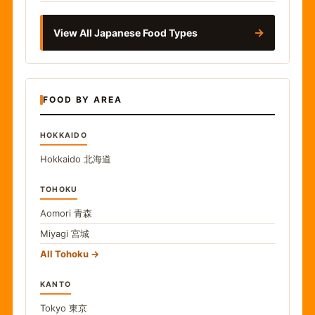
→
View All Japanese Food Types
FOOD BY AREA
HOKKAIDO
Hokkaido
北海道
TOHOKU
Aomori
青森
Miyagi
宮城
All Tohoku
KANTO
Tokyo
東京