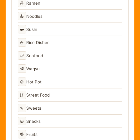
🍜
Ramen
🍝
Noodles
🍣
Sushi
🍚
Rice Dishes
🦐
Seafood
🥩
Wagyu
🍲
Hot Pot
🥢
Street Food
🍡
Sweets
🍘
Snacks
🍓
Fruits