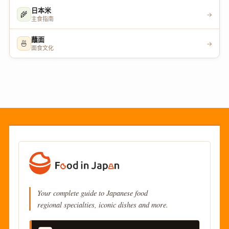
日本米
🌾
→
主食指南
蘸面
🍜
→
面食文化
Your complete guide to Japanese food
regional specialties, iconic dishes and more.