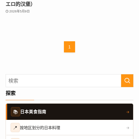
エロ的汉堡）
2026年5月9日
1
探索
📚
日本美食指南
→
📍
按地区划分的日本料理
→