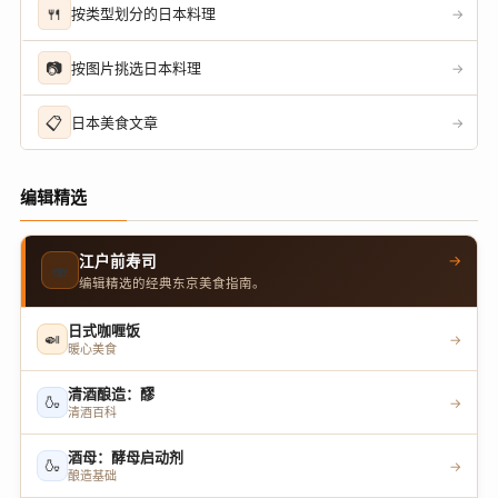
🍴
按类型划分的日本料理
→
📷
按图片挑选日本料理
→
📋
日本美食文章
→
编辑精选
→
江户前寿司
🍣
编辑精选的经典东京美食指南。
日式咖喱饭
🍛
→
暖心美食
清酒酿造：醪
🍶
→
清酒百科
酒母：酵母启动剂
🍶
→
酿造基础