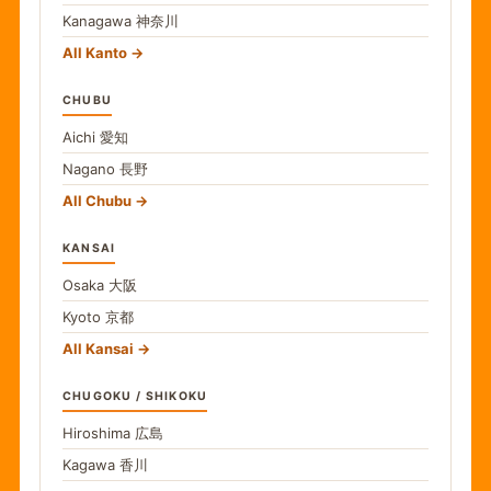
Kanagawa
神奈川
All Kanto
CHUBU
Aichi
愛知
Nagano
長野
All Chubu
KANSAI
Osaka
大阪
Kyoto
京都
All Kansai
CHUGOKU / SHIKOKU
Hiroshima
広島
Kagawa
香川