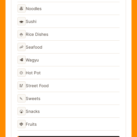
🍝
Noodles
🍣
Sushi
🍚
Rice Dishes
🦐
Seafood
🥩
Wagyu
🍲
Hot Pot
🥢
Street Food
🍡
Sweets
🍘
Snacks
🍓
Fruits