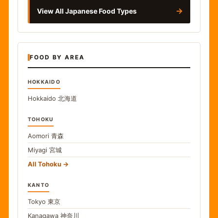
→
View All Japanese Food Types
FOOD BY AREA
HOKKAIDO
Hokkaido
北海道
TOHOKU
Aomori
青森
Miyagi
宮城
All Tohoku
KANTO
Tokyo
東京
Kanagawa
神奈川