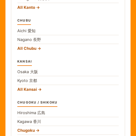
All Kanto
CHUBU
Aichi
愛知
Nagano
長野
All Chubu
KANSAI
Osaka
大阪
Kyoto
京都
All Kansai
CHUGOKU / SHIKOKU
Hiroshima
広島
Kagawa
香川
Chugoku