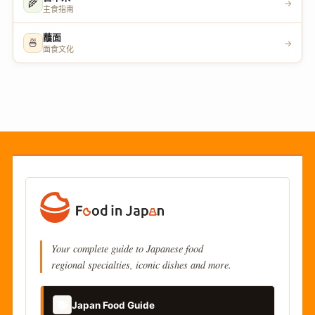
🌾
→
主食指南
蘸面
🍜
→
面食文化
Your complete guide to Japanese food
regional specialties, iconic dishes and more.
📚
Japan Food Guide