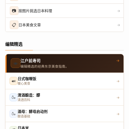
📷
按图片挑选日本料理
→
📋
日本美食文章
→
编辑精选
→
江户前寿司
🍣
编辑精选的经典东京美食指南。
日式咖喱饭
🍛
→
暖心美食
清酒酿造：醪
🍶
→
清酒百科
酒母：酵母启动剂
🍶
→
酿造基础
日本米