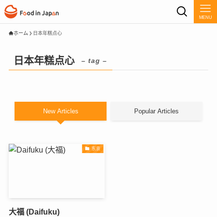
MENU
ホーム
日本年糕点心
日本年糕点心
– tag –
New Articles
Popular Articles
东京
大福 (Daifuku)