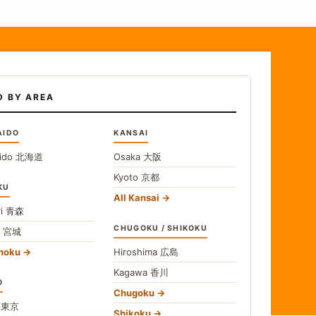
D BY AREA
AIDO
KANSAI
ido
北海道
Osaka
大阪
Kyoto
京都
KU
All Kansai
i
青森
CHUGOKU / SHIKOKU
i
宮城
ohoku
Hiroshima
広島
Kagawa
香川
O
Chugoku
o
東京
Shikoku