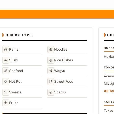
FOOD BY TYPE
FOO
HOKK
🍜
🍝
Ramen
Noodles
Hokka
🍣
🍚
Sushi
Rice Dishes
TOHO
🦐
🥩
Seafood
Wagyu
Aomor
🍲
🥢
Hot Pot
Street Food
Miyag
All T
🍡
🍘
Sweets
Snacks
KANT
🍓
Fruits
Toky