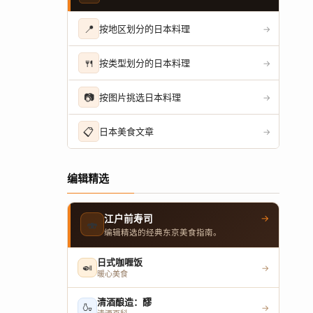
📍
按地区划分的日本料理
→
🍴
按类型划分的日本料理
→
📷
按图片挑选日本料理
→
📋
日本美食文章
→
编辑精选
→
江户前寿司
🍣
编辑精选的经典东京美食指南。
日式咖喱饭
🍛
→
暖心美食
清酒酿造：醪
🍶
→