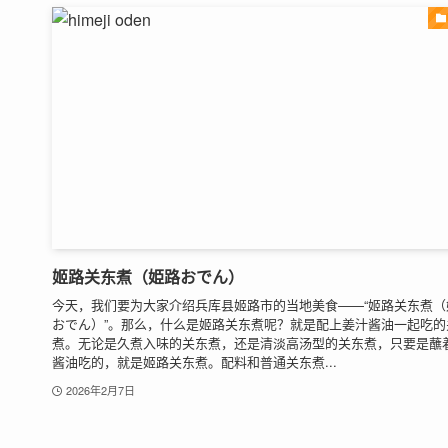
姬路关东煮（姫路おでん）
今天，我们要为大家介绍兵库县姬路市的当地美食——“姬路关东煮（
おでん）”。那么，什么是姬路关东煮呢？就是配上姜汁酱油一起吃的
煮。无论是久煮入味的关东煮，还是清淡高汤型的关东煮，只要是蘸
酱油吃的，就是姬路关东煮。配料和普通关东煮...
2026年2月7日