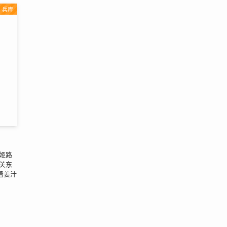
兵库
姬路
关东
着姜汁