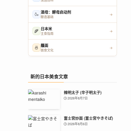
清酒百科
酒母：酵母启动剂
🍶
→
酿造基础
日本米
🌾
→
主食指南
蘸面
🍜
→
面食文化
新的日本美食文章
辣明太子 (辛子明太子)
2026年8月7日
富士宮炒面 (富士宮やきそば)
2026年8月6日