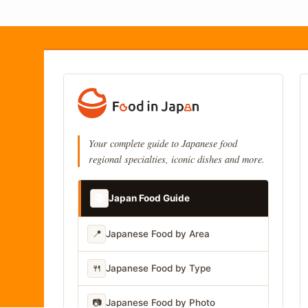
Your complete guide to Japanese food
regional specialties, iconic dishes and more.
📚
Japan Food Guide
📍
Japanese Food by Area
🍴
Japanese Food by Type
📷
Japanese Food by Photo