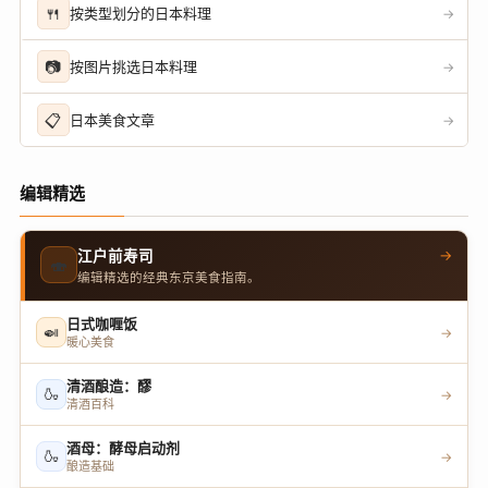
🍴
按类型划分的日本料理
→
📷
按图片挑选日本料理
→
📋
日本美食文章
→
编辑精选
→
江户前寿司
🍣
编辑精选的经典东京美食指南。
日式咖喱饭
🍛
→
暖心美食
清酒酿造：醪
🍶
→
清酒百科
酒母：酵母启动剂
🍶
→
酿造基础