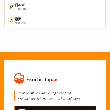
日本米
🌾
→
主食指南
蘸面
🍜
→
面食文化
Your complete guide to Japanese food
regional specialties, iconic dishes and more.