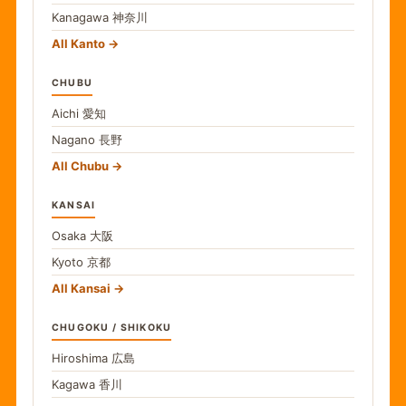
Kanagawa
神奈川
All Kanto
CHUBU
Aichi
愛知
Nagano
長野
All Chubu
KANSAI
Osaka
大阪
Kyoto
京都
All Kansai
CHUGOKU / SHIKOKU
Hiroshima
広島
Kagawa
香川