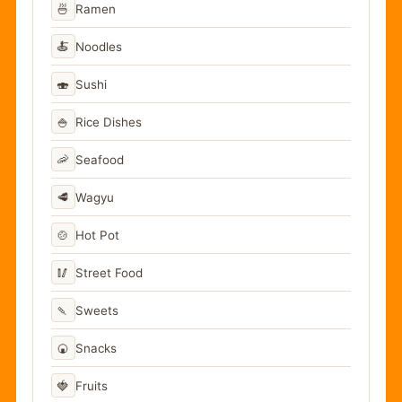
🍜
Ramen
🍝
Noodles
🍣
Sushi
🍚
Rice Dishes
🦐
Seafood
🥩
Wagyu
🍲
Hot Pot
🥢
Street Food
🍡
Sweets
🍘
Snacks
🍓
Fruits