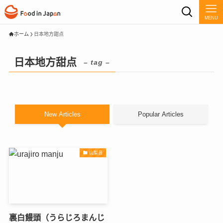
MENU
ホーム
日本地方甜点
日本地方甜点
– tag –
New Articles
Popular Articles
山梨县
裏白饅頭（うらじろまんじ