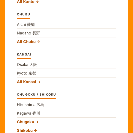
All Kanto
CHUBU
Aichi
愛知
Nagano
長野
All Chubu
KANSAI
Osaka
大阪
Kyoto
京都
All Kansai
CHUGOKU / SHIKOKU
Hiroshima
広島
Kagawa
香川
Chugoku
Shikoku