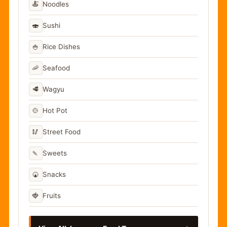
🍝
Noodles
🍣
Sushi
🍚
Rice Dishes
🦐
Seafood
🥩
Wagyu
🍲
Hot Pot
🥢
Street Food
🍡
Sweets
🍘
Snacks
🍓
Fruits