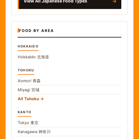
→
View All Japanese Food Types
FOOD BY AREA
HOKKAIDO
Hokkaido
北海道
TOHOKU
Aomori
青森
Miyagi
宮城
All Tohoku
KANTO
Tokyo
東京
Kanagawa
神奈川