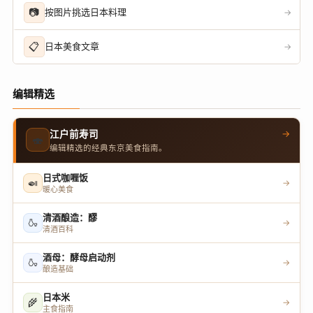
📷
按图片挑选日本料理
→
📋
日本美食文章
→
编辑精选
→
江户前寿司
🍣
编辑精选的经典东京美食指南。
日式咖喱饭
🍛
→
暖心美食
清酒酿造：醪
🍶
→
清酒百科
酒母：酵母启动剂
🍶
→
酿造基础
日本米
🌾
→
主食指南