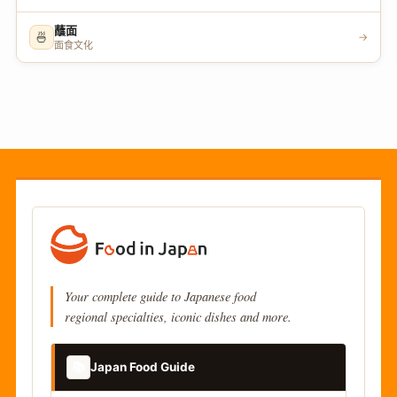
蘸面
🍜
→
面食文化
Your complete guide to Japanese food
regional specialties, iconic dishes and more.
📚
Japan Food Guide