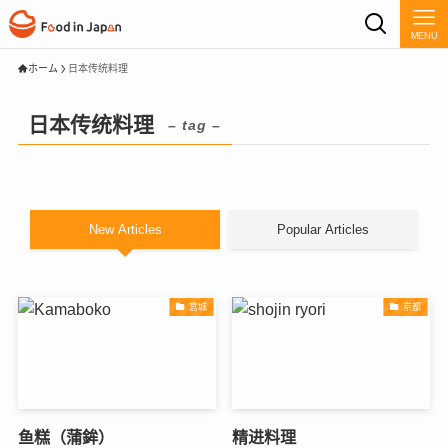
MENU
ホーム
日本传统料理
日本传统料理
– tag –
New Articles
Popular Articles
宫城
京都
鱼糕（蒲鉾）
精进料理