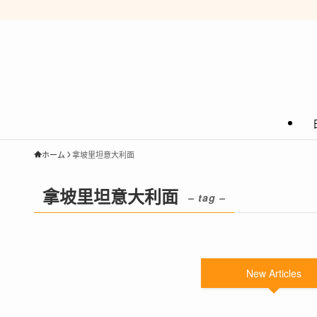
ホーム
拿坡里坦意大利面
拿坡里坦意大利面
– tag –
New Articles