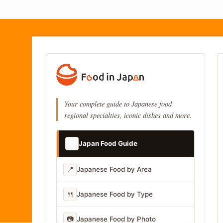
Your complete guide to Japanese food
regional specialties, iconic dishes and more.
📚
Japan Food Guide
📍
Japanese Food by Area
🍴
Japanese Food by Type
📷
Japanese Food by Photo