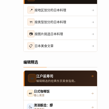
📍
按地区划分的日本料理
→
🍴
按类型划分的日本料理
→
📷
按图片挑选日本料理
→
📋
日本美食文章
→
编辑精选
→
江户前寿司
🍣
编辑精选的经典东京美食指南。
日式咖喱饭
🍛
→
暖心美食
清酒酿造：醪
🍶
→