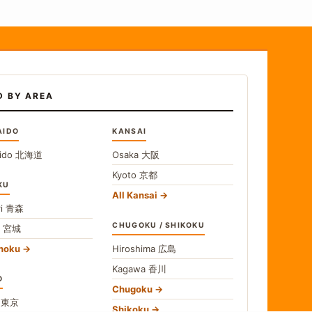
D BY AREA
AIDO
KANSAI
ido
北海道
Osaka
大阪
Kyoto
京都
KU
All Kansai
i
青森
CHUGOKU / SHIKOKU
i
宮城
ohoku
Hiroshima
広島
Kagawa
香川
O
Chugoku
o
東京
Shikoku