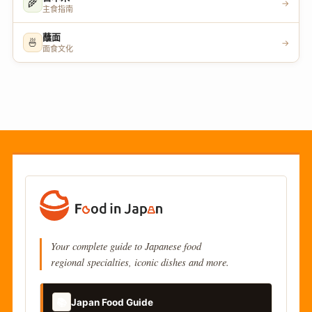
🌾
→
主食指南
蘸面
🍜
→
面食文化
Your complete guide to Japanese food
regional specialties, iconic dishes and more.
📚
Japan Food Guide