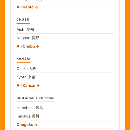
All Kanto
CHUBU
Aichi
愛知
Nagano
長野
All Chubu
KANSAI
Osaka
大阪
Kyoto
京都
All Kansai
CHUGOKU / SHIKOKU
Hiroshima
広島
Kagawa
香川
Chugoku