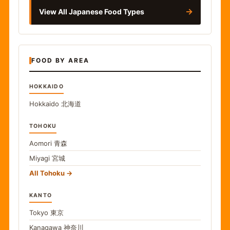
→
View All Japanese Food Types
FOOD BY AREA
HOKKAIDO
Hokkaido
北海道
TOHOKU
Aomori
青森
Miyagi
宮城
All Tohoku
KANTO
Tokyo
東京
Kanagawa
神奈川