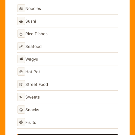
🍝
Noodles
🍣
Sushi
🍚
Rice Dishes
🦐
Seafood
🥩
Wagyu
🍲
Hot Pot
🥢
Street Food
🍡
Sweets
🍘
Snacks
🍓
Fruits