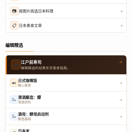
📷
按图片挑选日本料理
→
📋
日本美食文章
→
编辑精选
→
江户前寿司
🍣
编辑精选的经典东京美食指南。
日式咖喱饭
🍛
→
暖心美食
清酒酿造：醪
🍶
→
清酒百科
酒母：酵母启动剂
🍶
→
酿造基础
日本米