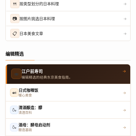
🍴
按类型划分的日本料理
→
📷
按图片挑选日本料理
→
📋
日本美食文章
→
编辑精选
→
江户前寿司
🍣
编辑精选的经典东京美食指南。
日式咖喱饭
🍛
→
暖心美食
清酒酿造：醪
🍶
→
清酒百科
酒母：酵母启动剂
🍶
→
酿造基础