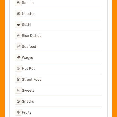
🍜
Ramen
🍝
Noodles
🍣
Sushi
🍚
Rice Dishes
🦐
Seafood
🥩
Wagyu
🍲
Hot Pot
🥢
Street Food
🍡
Sweets
🍘
Snacks
🍓
Fruits