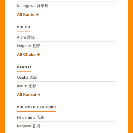
Kanagawa
神奈川
All Kanto
CHUBU
Aichi
愛知
Nagano
長野
All Chubu
KANSAI
Osaka
大阪
Kyoto
京都
All Kansai
CHUGOKU / SHIKOKU
Hiroshima
広島
Kagawa
香川