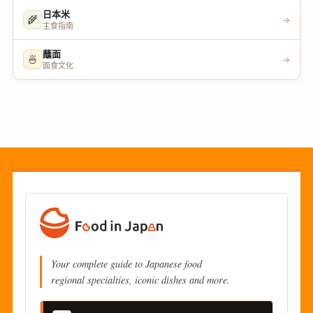
日本米
🌾
→
主食指南
蘸面
🍜
→
面食文化
Your complete guide to Japanese food
regional specialties, iconic dishes and more.