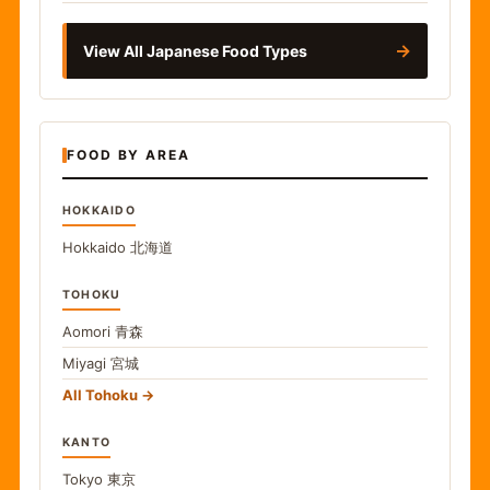
→
View All Japanese Food Types
FOOD BY AREA
HOKKAIDO
Hokkaido
北海道
TOHOKU
Aomori
青森
Miyagi
宮城
All Tohoku
KANTO
Tokyo
東京