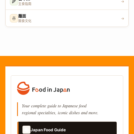
🌾
→
主食指南
蘸面
🍜
→
面食文化
Your complete guide to Japanese food
regional specialties, iconic dishes and more.
📚
Japan Food Guide