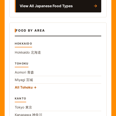
→
View All Japanese Food Types
FOOD BY AREA
HOKKAIDO
Hokkaido
北海道
TOHOKU
Aomori
青森
Miyagi
宮城
All Tohoku
KANTO
Tokyo
東京
Kanagawa
神奈川