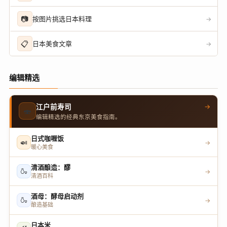
📷
按图片挑选日本料理
→
📋
日本美食文章
→
编辑精选
→
江户前寿司
🍣
编辑精选的经典东京美食指南。
日式咖喱饭
🍛
→
暖心美食
清酒酿造：醪
🍶
→
清酒百科
酒母：酵母启动剂
🍶
→
酿造基础
日本米