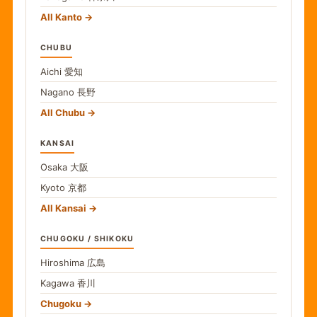
All Kanto
CHUBU
Aichi
愛知
Nagano
長野
All Chubu
KANSAI
Osaka
大阪
Kyoto
京都
All Kansai
CHUGOKU / SHIKOKU
Hiroshima
広島
Kagawa
香川
Chugoku