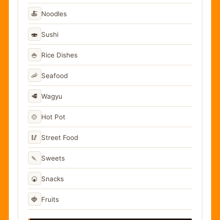
🍝
Noodles
🍣
Sushi
🍚
Rice Dishes
🦐
Seafood
🥩
Wagyu
🍲
Hot Pot
🥢
Street Food
🍡
Sweets
🍘
Snacks
🍓
Fruits