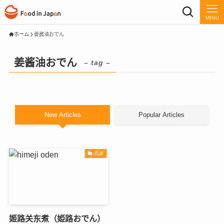
MENU
ホーム
姜酱油おでん
姜酱油おでん
– tag –
New Articles
Popular Articles
兵库
姬路关东煮（姫路おでん）